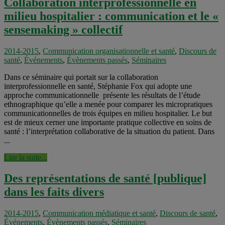
Collaboration interprofessionnelle en
milieu hospitalier : communication et le «
sensemaking » collectif
2014-2015
,
Communication organisationnelle et santé
,
Discours de
santé
,
Événements
,
Évènements passés
,
Séminaires
Dans ce séminaire qui portait sur la collaboration
interprofessionnelle en santé, Stéphanie Fox qui adopte une
approche communicationnelle présente les résultats de l’étude
ethnographique qu’elle a menée pour comparer les micropratiques
communicationnelles de trois équipes en milieu hospitalier. Le but
est de mieux cerner une importante pratique collective en soins de
santé : l’interprétation collaborative de la situation du patient. Dans
...
Lire la suite...
Des représentations de santé [publique]
dans les faits divers
2014-2015
,
Communication médiatique et santé
,
Discours de santé
,
Événements
,
Évènements passés
,
Séminaires