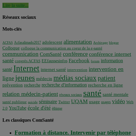
Lire la suite...
Réseaux sociaux
Mots-clés
alimentation
adolescent
Acfasalimado2017
ACFAS
Archivage
blogue
Colloque
colloque la communication au coeur de la e-santé
communication
conférence
conférence internet
ComSanté
santé
Facebook
information
EEfaussesinfos
congrès ACFAS
forum
Internet
intervention en
santé
internet santé
intervention
jeunes
médias sociaux
patient
ligne
médecin
recherche d'information
prévention
recherche en ligne
recherche
santé
relation médecin-patient
santé mentale
réseaux sociaux
vidéo
UQAM
séminaire
usage
santé publique
Twitter
usages
Web
suicide
école d'été
YouTube
2.0
éthique
Les classiques ComSanté
Formation à distance. Intervenir par téléphone