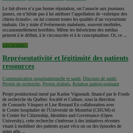
Le fait divers n’a pas bonne réputation, on l’associe aux journaux
jaunes, on n’hésite pas à lui attribuer l’appellation de «rubrique des
chiens écrasés», on lui consent toutes les qualités d’un voyeurisme
malsain. On y traite d’événements malséants, souvent morbides,
occasionnellement horribles. Même les théoriciens des médias
peinent à le définir, à le circonscrire et à le conceptualiser. Or, ce ...
Lire la suite...
Représentativité et légitimité des patients
ressources
Communication organisationnelle et santé
,
Discours de santé
,
Projets de recherche
,
Projets réalisés
,
Relation patient-soignant
Projet postdoctoral mené par Karine Vigneault, financé par le Fonds
de recherche du Québec Société et Culture, sous la direction
de Consuelo Vásquez et Lise Renaud En collaboration avec
le Centre hospitalier de l'Université de Montréal (CHUM) et
le Centre for Citizenship, Identities and Governance (Open
University), cette recherche s'intéresse à des initiatives récentes
visant à mobiliser des patients ayant vécu un ou des épisodes de
soins afin ...