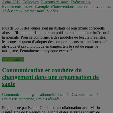
Acfas 2012
,
Colloques
,
Discours de santé
,
Événements
,
Évènements passés
,
Exemples d'interventions
,
Interventions
,
Jeunes
,
Télé-santé & Internet santé
,
Vidéos
Plus de 60 % des jeunes sont insatisfaits de leur image corporelle
alors qu’ils ont pour la plupart un poids normal ou même inférieur à
la normale. Pour se conformer à des modèles de beauté irréalistes,
les jeunes risquent d’adopter des comportements mettant leur santé
physique et psychologique en danger, tels le saut de repas, le
tabagisme, l’entraînement physique excessif ...
Lire la suite...
Communication et conduite du
changement dans une organisation de
santé
Communication organisationnelle et santé
,
Discours de santé
,
Projets de recherche
,
Projets réalisés
Projet mené par Benoit Cordelier en collaboration avec Marius
André Tine de l’Agence de la santé et des services sociaux de