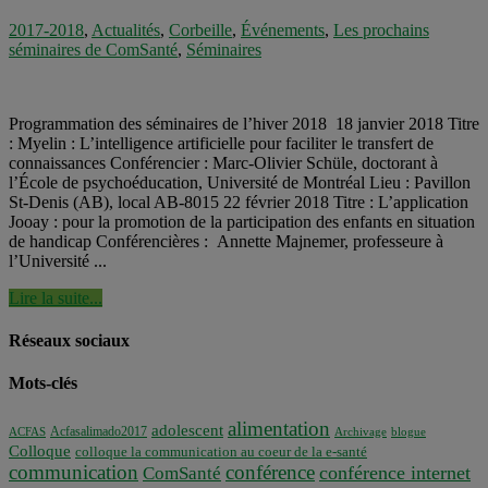
2017-2018
,
Actualités
,
Corbeille
,
Événements
,
Les prochains
séminaires de ComSanté
,
Séminaires
Programmation des séminaires de l’hiver 2018 18 janvier 2018 Titre
: Myelin : L’intelligence artificielle pour faciliter le transfert de
connaissances Conférencier : Marc-Olivier Schüle, doctorant à
l’École de psychoéducation, Université de Montréal Lieu : Pavillon
St-Denis (AB), local AB-8015 22 février 2018 Titre : L’application
Jooay : pour la promotion de la participation des enfants en situation
de handicap Conférencières : Annette Majnemer, professeure à
l’Université ...
Lire la suite...
Réseaux sociaux
Mots-clés
alimentation
adolescent
Acfasalimado2017
ACFAS
Archivage
blogue
Colloque
colloque la communication au coeur de la e-santé
communication
conférence
conférence internet
ComSanté