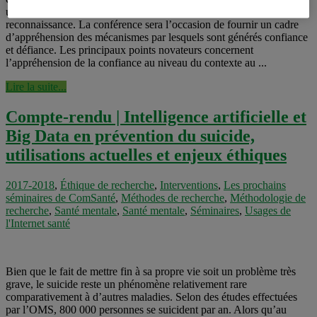
uniquement de transmission de messages mais aussi de leur
reconnaissance. La conférence sera l’occasion de fournir un cadre
d’appréhension des mécanismes par lesquels sont générés confiance
et défiance. Les principaux points novateurs concernent
l’appréhension de la confiance au niveau du contexte au ...
Lire la suite...
Compte-rendu | Intelligence artificielle et
Big Data en prévention du suicide,
utilisations actuelles et enjeux éthiques
2017-2018
,
Éthique de recherche
,
Interventions
,
Les prochains
séminaires de ComSanté
,
Méthodes de recherche
,
Méthodologie de
recherche
,
Santé mentale
,
Santé mentale
,
Séminaires
,
Usages de
l'Internet santé
Bien que le fait de mettre fin à sa propre vie soit un problème très
grave, le suicide reste un phénomène relativement rare
comparativement à d’autres maladies. Selon des études effectuées
par l’OMS, 800 000 personnes se suicident par an. Alors qu’au