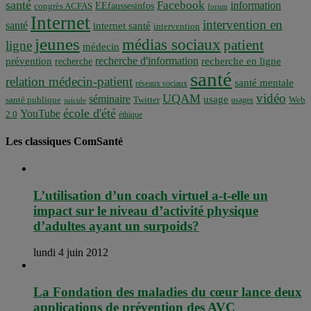
santé
Facebook
information
EEfaussesinfos
congrès ACFAS
forum
Internet
intervention en
santé
internet santé
intervention
jeunes
médias sociaux
patient
ligne
médecin
recherche d'information
prévention
recherche en ligne
recherche
santé
relation médecin-patient
santé mentale
réseaux sociaux
vidéo
UQAM
séminaire
usage
santé publique
Twitter
usages
Web
suicide
école d'été
YouTube
2.0
éthique
Les classiques ComSanté
L’utilisation d’un coach virtuel a-t-elle un
impact sur le niveau d’activité physique
d’adultes ayant un surpoids?
lundi 4 juin 2012
La Fondation des maladies du cœur lance deux
applications de prévention des AVC