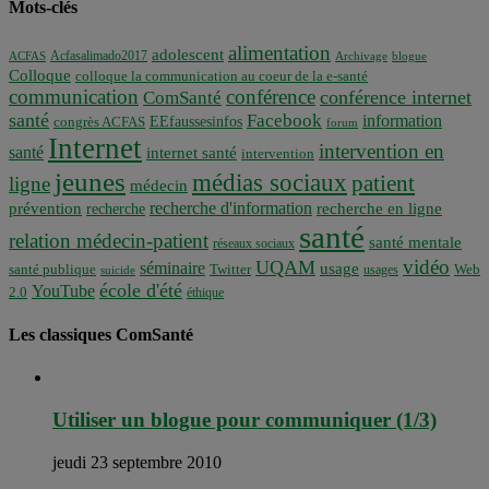
Mots-clés
alimentation
adolescent
Acfasalimado2017
ACFAS
Archivage
blogue
Colloque
colloque la communication au coeur de la e-santé
communication
conférence
conférence internet
ComSanté
santé
Facebook
information
EEfaussesinfos
congrès ACFAS
forum
Internet
intervention en
santé
internet santé
intervention
jeunes
médias sociaux
patient
ligne
médecin
recherche d'information
prévention
recherche en ligne
recherche
santé
relation médecin-patient
santé mentale
réseaux sociaux
vidéo
UQAM
séminaire
usage
santé publique
Twitter
usages
Web
suicide
école d'été
YouTube
2.0
éthique
Les classiques ComSanté
Utiliser un blogue pour communiquer (1/3)
jeudi 23 septembre 2010