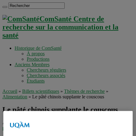
ComSanté Centre de
recherche sur la communication et la
santé
Historique de ComSanté
À propos
Productions
Anciens Membres
Chercheurs réguliers
Chercheurs associés
Étudiants
Accueil
»
Billets scientifiques
»
Thèmes de recherche
»
Alimentation
»
Le pâté chinois supplante le couscous
Le pâté chinois supplante le couscous
Auteur :
ComSanté
Dans
Alimentation
,
Alimentation
,
Revue de
presse
jeudi 28 janvier 2010