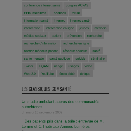
conférence internet santé
congrès ACFAS
EEfaussesinfos
Facebook
forum
information santé
Internet
internet santé
intervention
intervention en ligne
jeunes
médecin
médias sociaux
patient
prévention
recherche
recherche d'information
recherche en ligne
relation médecin-patient
réseaux sociaux
santé
santé mentale
santé publique
suicide
séminaire
Twitter
UQAM
usage
usages
vidéo
Web 2.0
YouTube
école d'été
éthique
LES CLASSIQUES COMSANTÉ
Un studio ambulant auprès des communautés
autochtones
mardi 15 septembre 2009
Des patients pris dans la toile : entrevue de M.
Lemire et C.Thoër aux Années Lumières