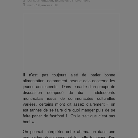
Dans
Alimentation
,
Exemples d'interventions
mardi 19 janvier 2010
Il n’est pas toujours aisé de parler bonne
alimentation, notamment lorsque cela concerne les
jeunes adolescents. Dans le cadre d’un groupe de
discussion composé de dix adolescents
montréalais issus de communautés culturelles
variées, certains m’ont dit assez clairement « on
est tannés de se faire dire quoi manger puis de se
faire parler de fastfood ! On le sait que c’est pas
bon! ».
On pourrait interpréter cette affirmation dans une
perspective développementale : elle témoigne d’un