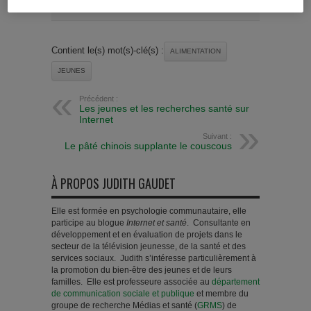
Contient le(s) mot(s)-clé(s) :
ALIMENTATION
JEUNES
Précédent :
Les jeunes et les recherches santé sur
Internet
Suivant :
Le pâté chinois supplante le couscous
À PROPOS JUDITH GAUDET
Elle est formée en psychologie communautaire, elle
participe au blogue
Internet et santé
. Consultante en
développement et en évaluation de projets dans le
secteur de la télévision jeunesse, de la santé et des
services sociaux. Judith s’intéresse particulièrement à
la promotion du bien-être des jeunes et de leurs
familles. Elle est professeure associée au
département
de communication sociale et publique
et membre du
groupe de recherche Médias et santé (
GRMS
) de