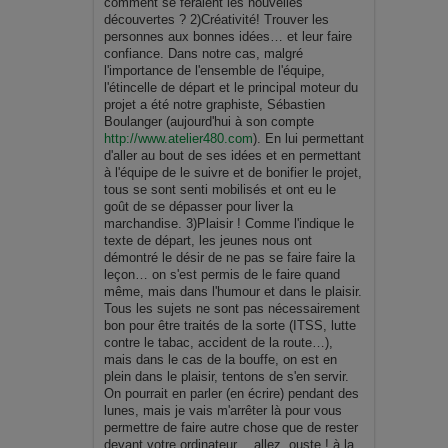
comment se feraient les nouvelles
découvertes ? 2)Créativité! Trouver les
personnes aux bonnes idées… et leur faire
confiance. Dans notre cas, malgré
l'importance de l'ensemble de l'équipe,
l'étincelle de départ et le principal moteur du
projet a été notre graphiste, Sébastien
Boulanger (aujourd'hui à son compte
http://www.atelier480.com
). En lui permettant
d'aller au bout de ses idées et en permettant
à l'équipe de le suivre et de bonifier le projet,
tous se sont senti mobilisés et ont eu le
goût de se dépasser pour liver la
marchandise. 3)Plaisir ! Comme l'indique le
texte de départ, les jeunes nous ont
démontré le désir de ne pas se faire faire la
leçon… on s'est permis de le faire quand
même, mais dans l'humour et dans le plaisir.
Tous les sujets ne sont pas nécessairement
bon pour être traités de la sorte (ITSS, lutte
contre le tabac, accident de la route…),
mais dans le cas de la bouffe, on est en
plein dans le plaisir, tentons de s'en servir.
On pourrait en parler (en écrire) pendant des
lunes, mais je vais m'arrêter là pour vous
permettre de faire autre chose que de rester
devant votre ordinateur… allez, ouste ! à la