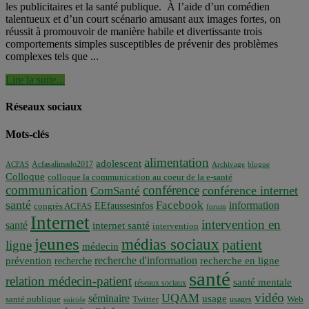
les publicitaires et la santé publique. À l’aide d’un comédien
talentueux et d’un court scénario amusant aux images fortes, on
réussit à promouvoir de manière habile et divertissante trois
comportements simples susceptibles de prévenir des problèmes
complexes tels que ...
Lire la suite...
Réseaux sociaux
Mots-clés
alimentation
adolescent
Acfasalimado2017
ACFAS
Archivage
blogue
Colloque
colloque la communication au coeur de la e-santé
communication
conférence
conférence internet
ComSanté
santé
Facebook
information
EEfaussesinfos
congrès ACFAS
forum
Internet
intervention en
santé
internet santé
intervention
jeunes
médias sociaux
patient
ligne
médecin
recherche d'information
prévention
recherche en ligne
recherche
santé
relation médecin-patient
santé mentale
réseaux sociaux
vidéo
UQAM
séminaire
usage
santé publique
Twitter
usages
Web
suicide