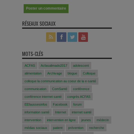
RÉSEAUX SOCIAUX
MOTS-CLÉS
ACFAS
Acfasalimado2017
adolescent
alimentation
Archivage
blogue
Colloque
colloque la communication au coeur de la e-santé
communication
ComSanté
conférence
conférence internet santé
congrès ACFAS
EEfaussesinfos
Facebook
forum
information santé
Internet
internet santé
intervention
intervention en ligne
jeunes
médecin
médias sociaux
patient
prévention
recherche