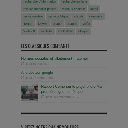
recherche d'information
recherche en ligne
relation médecin-patient
réseaux sociaux
santé
santé mentale
santé publique
suicide
séminaire
Twitter
UQAM
usage
usages
vidéo
Web 2.0
YouTube
école d'été
éthique
LES CLASSIQUES COMSANTÉ
Normes sociales et allaitement maternel
jeudi 10 mai 2012
Allô docteur google
jeudi 27 octobre 2011
Rapport Cefrio sur le projet pilote Ma
première ligne numérique
lundi 20 novembre 2017
VISITEZ NOTRE CHAÎNE YOUTUBE!