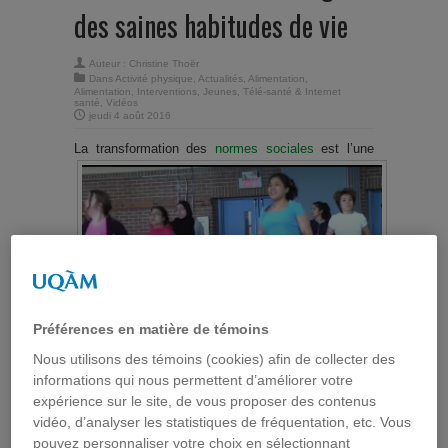
des saines habitudes de vie
Auteur :
Christine Thoër
Dans
Activité physique
,
Actualités
,
Alimentation
,
Alimentation
,
Interventions
,
Jeunes
,
Télé-santé & Internet
santé
,
Vidéos
jeudi 4 août 2016
La tra
nsformation des
normes sociales
est l’une
Préférences en matière de témoins
Nous utilisons des témoins (cookies) afin de collecter des
informations qui nous permettent d’améliorer votre
des trois orientations privilégiées par
Québec en
expérience sur le site, de vous proposer des contenus
Forme
(QEF) pour agir en faveur de l’adoption et du
vidéo, d’analyser les statistiques de fréquentation, etc. Vous
maintien d’un mode de vie physiquement actif et
pouvez personnaliser votre choix en sélectionnant
d’une saine alimentation. Cette orientation s’appuie