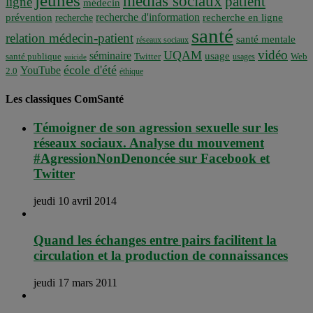
jeunes
médias sociaux
patient
ligne
médecin
recherche d'information
prévention
recherche en ligne
recherche
santé
relation médecin-patient
santé mentale
réseaux sociaux
vidéo
UQAM
séminaire
usage
santé publique
Twitter
usages
Web
suicide
école d'été
YouTube
2.0
éthique
Les classiques ComSanté
Témoigner de son agression sexuelle sur les
réseaux sociaux. Analyse du mouvement
#AgressionNonDenoncée sur Facebook et
Twitter
jeudi 10 avril 2014
Quand les échanges entre pairs facilitent la
circulation et la production de connaissances
jeudi 17 mars 2011