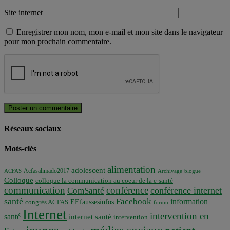
Site internet
Enregistrer mon nom, mon e-mail et mon site dans le navigateur
pour mon prochain commentaire.
Réseaux sociaux
Mots-clés
alimentation
adolescent
Acfasalimado2017
ACFAS
Archivage
blogue
Colloque
colloque la communication au coeur de la e-santé
communication
conférence
conférence internet
ComSanté
santé
Facebook
information
EEfaussesinfos
congrès ACFAS
forum
Internet
intervention en
santé
internet santé
intervention