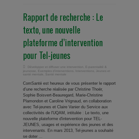
Rapport de recherche : Le
texto, une nouvelle
plateforme d’intervention
pour Tel-jeunes
Développer et diffuser une intervention
,
E-parentalité &
jeunesse
,
Exemples d'interventions
,
Interventions
,
Jeunes et
santé mentale
,
Santé mentale
ComSanté est heureux de vous présenter le rapport
d’une recherche réalisée par Christine Thoër,
Sophie Boisvert-Beauregard, Marie-Christine
Plamondon et Caroline Vrignaud, en collaboration
avec Tel-jeunes et Claire Vanier du Service aux
collectivités de l'UQAM, intitulée : Le texto, une
nouvelle plateforme d'intervention pour TEL-
JEUNES, usages et expérience des jeunes et des
intervenants. En mars 2013, Tel-jeunes a souhaité
se doter ...