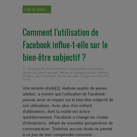
Lire la suite...
Comment l’utilisation de
Facebook influe-t-elle sur le
bien-être subjectif ?
Analyses de l'internet santé
,
E-parentalité & jeunesse
,
Jeunes et santé mentale
,
Médias & réseaux sociaux
,
Médias
sociaux
,
Santé mentale
,
Santé mentale
,
Usages de l'Internet
santé
Une récente étude[1], réalisée auprès de jeunes
adultes, a montré que l’utilisation de Facebook
pouvait avoir un impact sur le bien-être subjectif de
ses utilisateurs. Avec plus d’un milliard
d’utilisateurs, dont la moitié est active
quotidiennement, Facebook a changé les modes
d’interactions, offrant de nouvelles perspectives de
communication. Toutefois aucune étude ne permet
à ce jour de bien comprendre comment ...