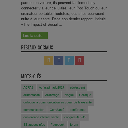
parc ou en voiture, ils peuvent facilement s’y
connecter via leur cellulaire, leur iPod Touch ou leur
ordinateur portable. Toutefois, ces sites pourraient
nuire à leur santé. Dans son dernier rapport intitulé
«The Impact of Social ...
Lire la suite...
RÉSEAUX SOCIAUX
MOTS-CLÉS
ACFAS
Acfasalimado2017
adolescent
alimentation
Archivage
blogue
Colloque
colloque la communication au coeur de la e-santé
communication
ComSanté
conférence
conférence internet santé
congrès ACFAS
EEfaussesinfos
Facebook
forum