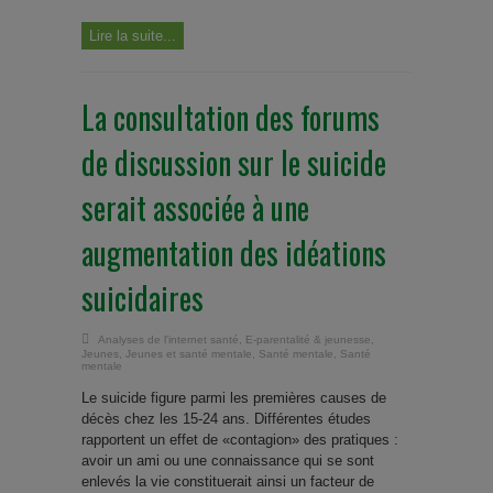
Lire la suite...
La consultation des forums
de discussion sur le suicide
serait associée à une
augmentation des idéations
suicidaires
Analyses de l'internet santé
,
E-parentalité & jeunesse
,
Jeunes
,
Jeunes et santé mentale
,
Santé mentale
,
Santé
mentale
Le suicide figure parmi les premières causes de
décès chez les 15-24 ans. Différentes études
rapportent un effet de «contagion» des pratiques :
avoir un ami ou une connaissance qui se sont
enlevés la vie constituerait ainsi un facteur de