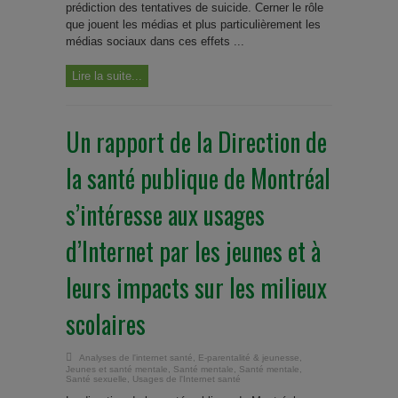
prédiction des tentatives de suicide. Cerner le rôle
que jouent les médias et plus particulièrement les
médias sociaux dans ces effets ...
Lire la suite...
Un rapport de la Direction de
la santé publique de Montréal
s’intéresse aux usages
d’Internet par les jeunes et à
leurs impacts sur les milieux
scolaires
Analyses de l'internet santé
,
E-parentalité & jeunesse
,
Jeunes et santé mentale
,
Santé mentale
,
Santé mentale
,
Santé sexuelle
,
Usages de l'Internet santé