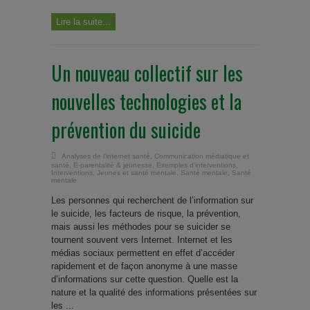
Lire la suite...
Un nouveau collectif sur les
nouvelles technologies et la
prévention du suicide
Analyses de l'internet santé
,
Communication médiatique et
santé
,
E-parentalité & jeunesse
,
Exemples d'interventions
,
Interventions
,
Jeunes et santé mentale
,
Santé mentale
,
Santé
mentale
Les personnes qui recherchent de l’information sur
le suicide, les facteurs de risque, la prévention,
mais aussi les méthodes pour se suicider se
tournent souvent vers Internet. Internet et les
médias sociaux permettent en effet d’accéder
rapidement et de façon anonyme à une masse
d’informations sur cette question. Quelle est la
nature et la qualité des informations présentées sur
les ...