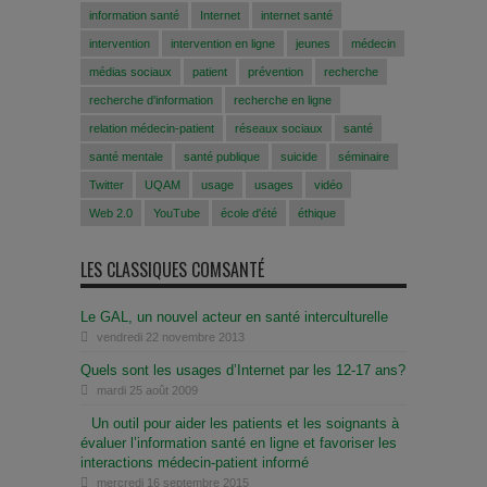
information santé
Internet
internet santé
intervention
intervention en ligne
jeunes
médecin
médias sociaux
patient
prévention
recherche
recherche d'information
recherche en ligne
relation médecin-patient
réseaux sociaux
santé
santé mentale
santé publique
suicide
séminaire
Twitter
UQAM
usage
usages
vidéo
Web 2.0
YouTube
école d'été
éthique
LES CLASSIQUES COMSANTÉ
Le GAL, un nouvel acteur en santé interculturelle
vendredi 22 novembre 2013
Quels sont les usages d’Internet par les 12-17 ans?
mardi 25 août 2009
Un outil pour aider les patients et les soignants à
évaluer l’information santé en ligne et favoriser les
interactions médecin-patient informé
mercredi 16 septembre 2015