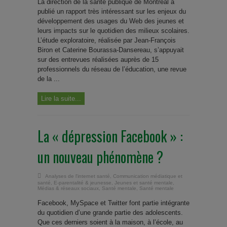
La direction de la santé publique de Montréal a
publié un rapport très intéressant sur les enjeux du
développement des usages du Web des jeunes et
leurs impacts sur le quotidien des milieux scolaires.
L’étude exploratoire, réalisée par Jean-François
Biron et Caterine Bourassa-Dansereau, s’appuyait
sur des entrevues réalisées auprès de 15
professionnels du réseau de l’éducation, une revue
de la ...
Lire la suite...
La « dépression Facebook » :
un nouveau phénomène ?
Analyses de l'internet santé
,
Communication médiatique et
santé
,
E-parentalité & jeunesse
,
Jeunes et santé mentale
,
Médias & réseaux sociaux
,
Santé mentale
,
Santé mentale
Facebook, MySpace et Twitter font partie intégrante
du quotidien d’une grande partie des adolescents.
Que ces derniers soient à la maison, à l’école, au