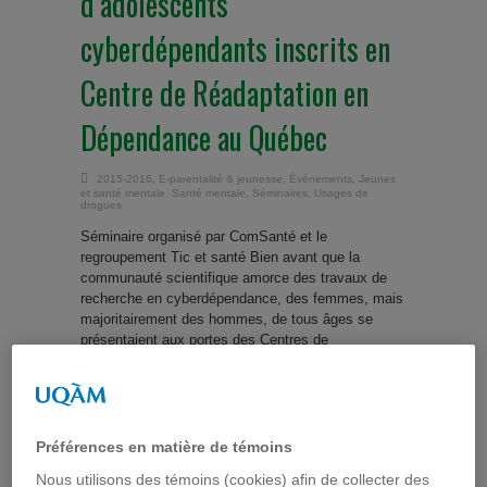
d’adolescents
cyberdépendants inscrits en
Centre de Réadaptation en
Dépendance au Québec
2015-2016
,
E-parentalité & jeunesse
,
Événements
,
Jeunes
et santé mentale
,
Santé mentale
,
Séminaires
,
Usages de
drogues
Séminaire organisé par ComSanté et le
regroupement Tic et santé Bien avant que la
communauté scientifique amorce des travaux de
recherche en cyberdépendance, des femmes, mais
majoritairement des hommes, de tous âges se
présentaient aux portes des Centres de
Réadaptation en Dépendance (CRD) du Québec
pour obtenir des services de réadaptation en raison
de méfaits liés à leur utilisation d’Internet. Bien que
peu nombreuses au ...
Préférences en matière de témoins
Lire la suite...
Nous utilisons des témoins (cookies) afin de collecter des