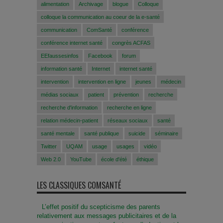
alimentation
Archivage
blogue
Colloque
colloque la communication au coeur de la e-santé
communication
ComSanté
conférence
conférence internet santé
congrès ACFAS
EEfaussesinfos
Facebook
forum
information santé
Internet
internet santé
intervention
intervention en ligne
jeunes
médecin
médias sociaux
patient
prévention
recherche
recherche d'information
recherche en ligne
relation médecin-patient
réseaux sociaux
santé
santé mentale
santé publique
suicide
séminaire
Twitter
UQAM
usage
usages
vidéo
Web 2.0
YouTube
école d'été
éthique
LES CLASSIQUES COMSANTÉ
L’effet positif du scepticisme des parents
relativement aux messages publicitaires et de la