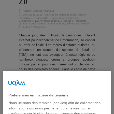
2.0
Auteur :
Caroline Vrignaud
Dans
2015-2016
,
Analyses de l'internet santé
,
Dossier
thématique
,
e-parentalité
,
E-parentalité & jeunesse
,
Événements
,
Évènements passés
,
Grossesse-Parentalité
,
Jeunes
,
Santé mentale
,
Santé mentale
,
Séminaires
,
Vidéos
jeudi 17 mars 2016
Chaque jour, des millions de personnes utilisent
Internet pour rechercher de l’information, se confier
ou offrir de l’aide. Les mères d’enfants autistes, ou
présentant un trouble du spectre de l’autisme
(TSA), ne font pas exception à cette règle et de
nombreux blogues, forums et groupes facebook
conçus par et pour ces mères ont vu le jour au
cours des dernières années. Dans le cadre de cette
conférence, nous présenterons les résultats de nos
recherches qui portent sur les usages que font les
mères de ces plateformes d’échange à partir de
l’analyse du contenu d’un forum de discussion et
d’un groupe facebook. Ces analyses permettent de
Préférences en matière de témoins
mettre en lumière les préoccupations de ces mères
Nous utilisons des témoins (cookies) afin de collecter des
et de mieux comprendre comment cet espace peut
constituer une source de soutien et un lieu de
informations qui nous permettent d’améliorer votre
mobilisation. Elles révèlent notamment que la
expérience sur le site, de vous proposer des contenus