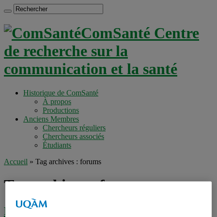
ComSanté Centre
de recherche sur la
communication et la santé
Historique de ComSanté
À propos
Productions
Anciens Membres
Chercheurs réguliers
Chercheurs associés
Étudiants
Accueil
»
Tag archives : forums
Tag archives :
forums
Être mère d’un enfant présentant un TSA