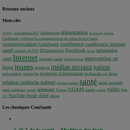
Réseaux sociaux
Mots-clés
alimentation
adolescent
Acfasalimado2017
ACFAS
Archivage
blogue
Colloque
colloque la communication au coeur de la e-santé
communication
conférence
conférence internet
ComSanté
santé
Facebook
information
EEfaussesinfos
congrès ACFAS
forum
Internet
intervention en
santé
internet santé
intervention
jeunes
médias sociaux
patient
ligne
médecin
recherche d'information
prévention
recherche en ligne
recherche
santé
relation médecin-patient
santé mentale
réseaux sociaux
vidéo
UQAM
séminaire
usage
santé publique
Twitter
usages
Web
suicide
école d'été
YouTube
2.0
éthique
Les classiques ComSanté
5 @ 7 de la santé – Abolition des frais