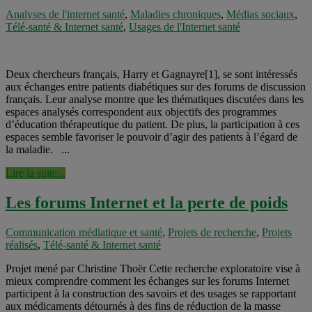
Analyses de l'internet santé
,
Maladies chroniques
,
Médias sociaux
,
Télé-santé & Internet santé
,
Usages de l'Internet santé
Deux chercheurs français, Harry et Gagnayre[1], se sont intéressés
aux échanges entre patients diabétiques sur des forums de discussion
français. Leur analyse montre que les thématiques discutées dans les
espaces analysés correspondent aux objectifs des programmes
d’éducation thérapeutique du patient. De plus, la participation à ces
espaces semble favoriser le pouvoir d’agir des patients à l’égard de
la maladie. ...
Lire la suite...
Les forums Internet et la perte de poids
Communication médiatique et santé
,
Projets de recherche
,
Projets
réalisés
,
Télé-santé & Internet santé
Projet mené par Christine Thoër Cette recherche exploratoire vise à
mieux comprendre comment les échanges sur les forums Internet
participent à la construction des savoirs et des usages se rapportant
aux médicaments détournés à des fins de réduction de la masse