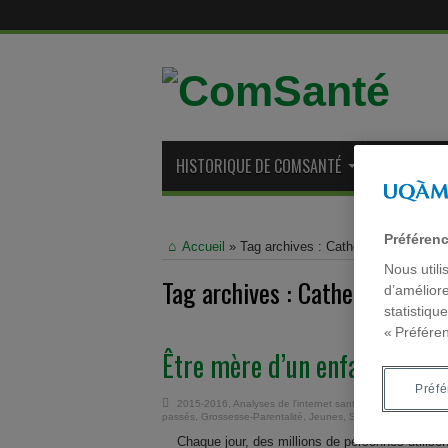
HISTORIQUE DE COMSANTÉ
ANCIENS M
Préféren
Accueil
»
Tag archives : Catherine des Rivièr
Nous utili
Tag archives :
Catherine des R
d’améliore
statistiqu
« Préfére
Être mère d’un enfant présen
Préf
2015-2016
,
Analyses de l'internet santé
,
Dossier thématiq
passés
,
Grossesse-Parentalité
,
Jeunes
,
Santé mentale
,
Sant
Chaque jour, des millions de personnes utilisen