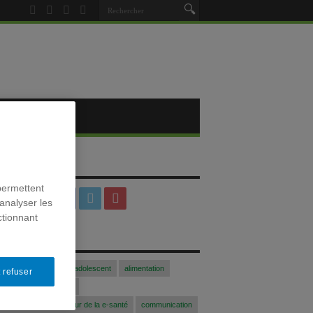
SOCIAUX
permettent
analyser les
ctionnant
S
Acfasalimado2017
adolescent
alimentation
 refuser
blogue
Colloque
 communication au coeur de la e-santé
communication