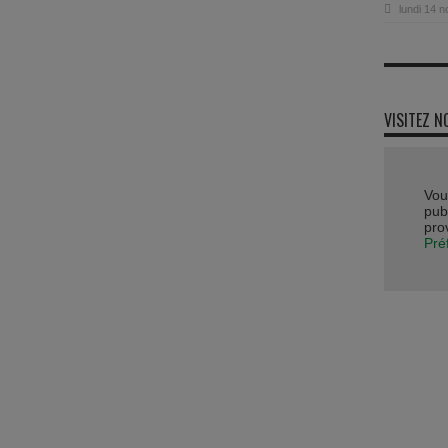
lundi 14 
VISITEZ N
Vou
publ
pro
Pré