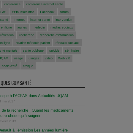
conférence
conférence internet santé
CFAS
EEfaussesinfos
Facebook
forum
 santé
Internet
internet santé
intervention
 en ligne
jeunes
médecin
médias sociaux
prévention
recherche
recherche d'information
n ligne
relation médecin-patient
réseaux sociaux
anté mentale
santé publique
suicide
séminaire
UQAM
usage
usages
vidéo
Web 2.0
école d'été
éthique
SIQUES COMSANTÉ
lloque à l’ACFAS dans Actualités UQAM
3 mai 2017
de la recherche : Quand les médicaments
autre chose qu’à soigner
février 2013
enault à l’émission Les années lumière