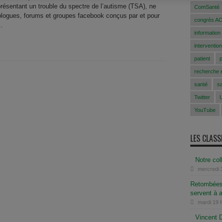
 présentant un trouble du spectre de l’autisme (TSA), ne
ComSanté
 blogues, forums et groupes facebook conçus par et pour
congrès A
..
information
intervention
patient
recherche e
santé
s
Twitter
YouTube
LES CLAS
Notre co
mercredi 
Retombées 
servent à 
mardi 19 
Vincent D