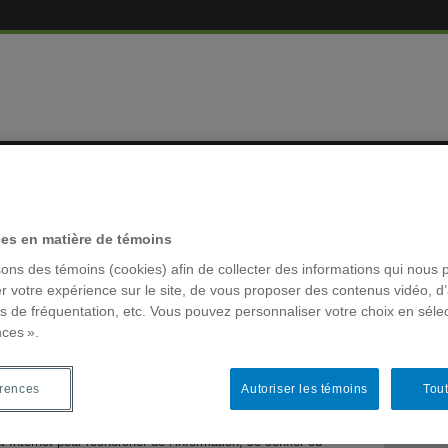
EMBRES
RÉSEAUX 
ces en matière de témoins
es
sons des témoins (cookies) afin de collecter des informations qui nous 
ivières
r votre expérience sur le site, de vous proposer des contenus vidéo, d’
es de fréquentation, etc. Vous pouvez personnaliser votre choix en séle
nces ».
MOTS-CLÉ
tant un TSA à l’ère du 2.0
ACFAS
érences
Autoriser les témoins
Tout
ue
,
e-parentalité
,
E-parentalité & jeunesse
,
Événements
,
Évènements
Archivage
é mentale
,
Séminaires
,
Vidéos
colloque la
t Internet pour rechercher de l’information, se confier ou