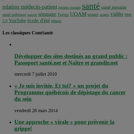
santé
relation médecin-patient
santé mentale
réseaux sociaux
vidéo
UQAM
séminaire
usage
santé publique
Twitter
usages
Web
suicide
école d'été
YouTube
2.0
éthique
Les classiques ComSanté
Développer des sites destinés au grand public :
Passeport santé.net et Naître et grandir.net
mercredi 7 juillet 2010
« Je suis invitée. Et toi? » un projet du
Programme québécois de dépistage du cancer
du sein
vendredi 28 mars 2014
Une approche « virale » pour prévenir la
grippe!