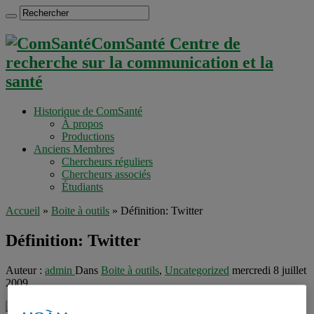
ComSanté Centre de
recherche sur la communication et la
santé
Historique de ComSanté
À propos
Productions
Anciens Membres
Chercheurs réguliers
Chercheurs associés
Étudiants
Accueil
»
Boite à outils
»
Définition: Twitter
Définition: Twitter
Auteur :
admin
Dans
Boite à outils
,
Uncategorized
mercredi 8 juillet
2009