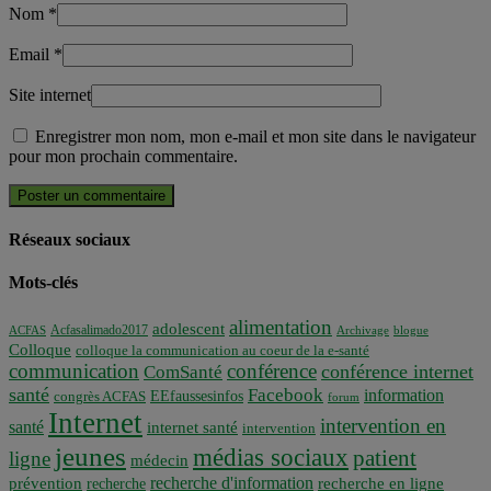
Nom
*
Email
*
Site internet
Enregistrer mon nom, mon e-mail et mon site dans le navigateur
pour mon prochain commentaire.
Réseaux sociaux
Mots-clés
alimentation
adolescent
Acfasalimado2017
ACFAS
Archivage
blogue
Colloque
colloque la communication au coeur de la e-santé
communication
conférence
conférence internet
ComSanté
santé
Facebook
information
EEfaussesinfos
congrès ACFAS
forum
Internet
intervention en
santé
internet santé
intervention
jeunes
médias sociaux
patient
ligne
médecin
recherche d'information
prévention
recherche en ligne
recherche