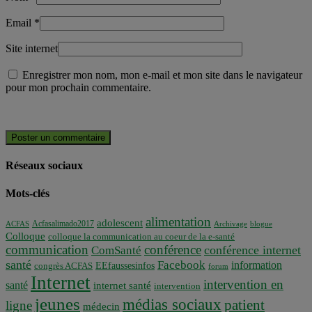
Email
*
Site internet
Enregistrer mon nom, mon e-mail et mon site dans le navigateur
pour mon prochain commentaire.
Réseaux sociaux
Mots-clés
alimentation
adolescent
Acfasalimado2017
ACFAS
Archivage
blogue
Colloque
colloque la communication au coeur de la e-santé
communication
conférence
conférence internet
ComSanté
santé
Facebook
information
EEfaussesinfos
congrès ACFAS
forum
Internet
intervention en
santé
internet santé
intervention
jeunes
médias sociaux
patient
ligne
médecin