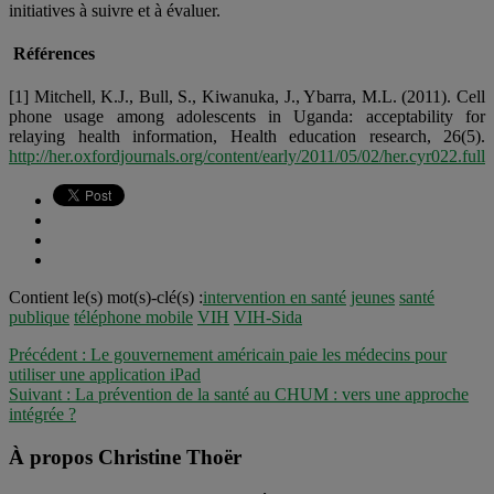
initiatives à suivre et à évaluer.
Références
[1] Mitchell, K.J., Bull, S., Kiwanuka, J., Ybarra, M.L. (2011). Cell
phone usage among adolescents in Uganda: acceptability for
relaying health information, Health education research, 26(5).
http://her.oxfordjournals.org/content/early/2011/05/02/her.cyr022.full
Contient le(s) mot(s)-clé(s) :
intervention en santé
jeunes
santé
publique
téléphone mobile
VIH
VIH-Sida
Précédent :
Le gouvernement américain paie les médecins pour
utiliser une application iPad
Suivant :
La prévention de la santé au CHUM : vers une approche
intégrée ?
À propos Christine Thoër