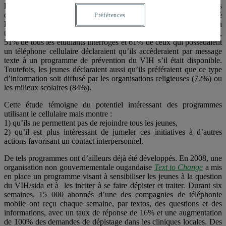
l’information sur la santé ou la maladie, et ce, autant chez les filles
que les garçons. Par comparaison, 30% des jeunes avaient utilisé
Préférences
leur téléphone portable pour s’informer sur les programmes à la
télévision et 64 % pour obtenir des nouvelles sportives. Par ailleurs,
51% de tous les étudiants interrogés et 61% de ceux qui possédaient
un téléphone cellulaire déclaraient qu’ils accèderaient par message
texte à un programme de prévention du VIH s’il était disponible.
Toutefois, les jeunes déclaraient aussi qu’ils préféraient que ce type
d’information soit diffusé par les organisations religieuses (72%) ou
les milieux scolaires (84%).
Cette étude témoigne du potentiel intéressant des programmes
utilisant le cellulaire mais montre :
1) qu’ils ne permettent pas de rejoindre tous les jeunes,
2) qu’il est plus intéressant de jumeler ces initiatives à d’autres
actions favorisant un contact interpersonnel.
De tels programmes ont d’ailleurs déjà été développés. En 2008, une
organisation non gouvernementale ougandaise
Text to Change
a mis
en place un programme visant à sensibiliser les jeunes à la question
du VIH/sida et à les inciter à se faire dépister et traiter. Durant six
semaines, 15 000 abonnés d’une des compagnies de téléphonie
mobile ont reçu chaque semaine, par textos, des questions et des
informations, avec un taux de réponse de 16% et une augmentation
de 100% des demandes de dépistage dans les cliniques locales. Des