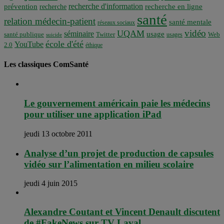
recherche d'information
prévention
recherche en ligne
recherche
santé
relation médecin-patient
santé mentale
réseaux sociaux
vidéo
UQAM
séminaire
usage
santé publique
Twitter
usages
Web
suicide
école d'été
YouTube
2.0
éthique
Les classiques ComSanté
Le gouvernement américain paie les médecins
pour utiliser une application iPad
jeudi 13 octobre 2011
Analyse d’un projet de production de capsules
vidéo sur l’alimentation en milieu scolaire
jeudi 4 juin 2015
Alexandre Coutant et Vincent Denault discutent
de #FakeNews sur TV Laval