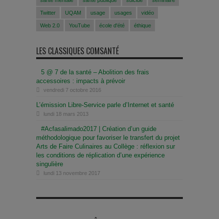
santé mentale
santé publique
suicide
séminaire
Twitter
UQAM
usage
usages
vidéo
Web 2.0
YouTube
école d'été
éthique
LES CLASSIQUES COMSANTÉ
5 @ 7 de la santé – Abolition des frais
accessoires : impacts à prévoir
vendredi 7 octobre 2016
L’émission Libre-Service parle d’Internet et santé
lundi 18 mars 2013
#Acfasalimado2017 | Création d’un guide
méthodologique pour favoriser le transfert du projet
Arts de Faire Culinaires au Collège : réflexion sur
les conditions de réplication d’une expérience
singulière
lundi 13 novembre 2017