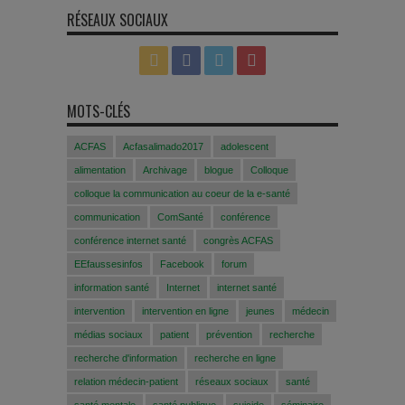
RÉSEAUX SOCIAUX
MOTS-CLÉS
ACFAS
Acfasalimado2017
adolescent
alimentation
Archivage
blogue
Colloque
colloque la communication au coeur de la e-santé
communication
ComSanté
conférence
conférence internet santé
congrès ACFAS
EEfaussesinfos
Facebook
forum
information santé
Internet
internet santé
intervention
intervention en ligne
jeunes
médecin
médias sociaux
patient
prévention
recherche
recherche d'information
recherche en ligne
relation médecin-patient
réseaux sociaux
santé