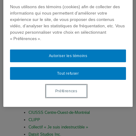
objectif est d’effectuer des recherches
Nous utilisons des témoins (cookies) afin de collecter des
correspondant aux préoccupation des partenaires et
informations qui nous permettent d’améliorer votre
d’accroître l’utilisation des résultats de la recherche
dans la pratique.
expérience sur le site, de vous proposer des contenus
vidéo, d’analyser les statistiques de fréquentation, etc. Vous
Si vous êtes intéressé à participer à l’élaboration
pouvez personnaliser votre choix en sélectionnant
d’un projet de recherche sur un thème qui vous
« Préférences ».
préoccupe, ou encore à utiliser nos résultats de
recherche dans votre pratique,
contactez-nous
,
nous serons heureux de vous compter parmi nos
Autoriser les témoins
collaborateurs.
Tout refuser
Partenaires :
Association pour la santé publique du Québec
CEFRIO
Préférences
CHUM
CHU Sainte-Justine
CIUSSS Centre-Ouest-de-Montréal
CLIPP
Collectif « Je suis indestructible »
Datsit Studios Inc.