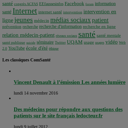
santé
Facebook
information
EEfaussesinfos
congrès ACFAS
forum
Internet
intervention en
santé
internet santé
intervention
jeunes
médias sociaux
patient
ligne
médecin
recherche d'information
prévention
recherche en ligne
recherche
santé
relation médecin-patient
santé mentale
réseaux sociaux
vidéo
UQAM
séminaire
usage
santé publique
Twitter
usages
Web
suicide
école d'été
YouTube
2.0
éthique
Les classiques ComSanté
Vincent Denault à l’émission Les années lumière
lundi 14 novembre 2016
Des médecins pour répondre aux questions des
patients sur le site français ledocteur.fr
lundi 9 juillet 2012