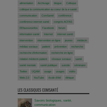
alimentation
Archivage
blogue
Colloque
colloque la communication au coeur de la e-santé
communication
ComSanté
conférence
conférence internet santé
congrès ACFAS
EEfaussesinfos
Facebook
forum
information santé
Internet
internet santé
intervention
intervention en ligne
jeunes
médecin
médias sociaux
patient
prévention
recherche
recherche d'information
recherche en ligne
relation médecin-patient
réseaux sociaux
santé
santé mentale
santé publique
suicide
séminaire
Twitter
UQAM
usage
usages
vidéo
Web 2.0
YouTube
école d'été
éthique
LES CLASSIQUES COMSANTÉ
Savoirs biologiques, santé,
communication