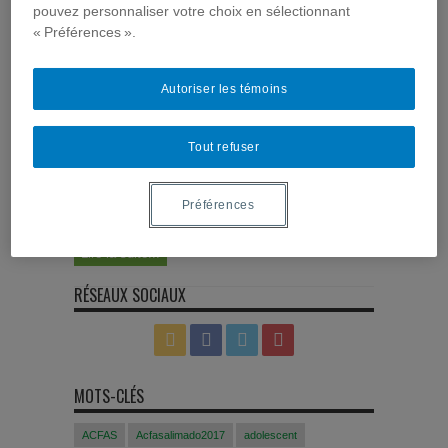
pouvez personnaliser votre choix en sélectionnant
« Préférences ».
Étudier l’Internet santé
,
Méthodologie de recherche
Réaliser un questionnaire en ligne n’est pas
toujours chose aisée. Avec le développement
Autoriser les témoins
d’Internet, de nombreux outils ont vu le jour. Quels
sont les bons outils? Que faut-il prendre en
considération pour développer un questionnaire en
Tout refuser
ligne? Le choix du logiciel d’enquête en ligne
Les logiciels d’enquête qui ne nécessitent aucune
connaissance en programmation, peuvent s’avérer
Préférences
très utiles dans l’élaboration d’un ...
Lire la suite...
RÉSEAUX SOCIAUX
MOTS-CLÉS
ACFAS
Acfasalimado2017
adolescent