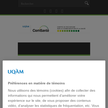
Accueil
»
Tag archives : google forms
Tag archives :
google forms
Préférences en matière de témoins
Nous utilisons des témoins (cookies) afin de collecter des
Les outils pour réaliser un
informations qui nous permettent d’améliorer votre
expérience sur le site, de vous proposer des contenus
questionnaire en ligne
vidéo, d’analyser les statistiques de fréquentation, etc. Vous