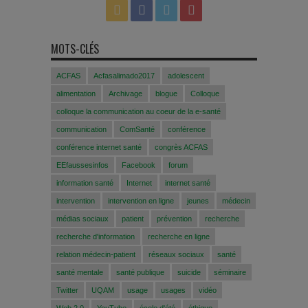
MOTS-CLÉS
ACFAS
Acfasalimado2017
adolescent
alimentation
Archivage
blogue
Colloque
colloque la communication au coeur de la e-santé
communication
ComSanté
conférence
conférence internet santé
congrès ACFAS
EEfaussesinfos
Facebook
forum
information santé
Internet
internet santé
intervention
intervention en ligne
jeunes
médecin
médias sociaux
patient
prévention
recherche
recherche d'information
recherche en ligne
relation médecin-patient
réseaux sociaux
santé
santé mentale
santé publique
suicide
séminaire
Twitter
UQAM
usage
usages
vidéo