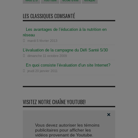
Web 2.0
YouTube
école d'été
éthique
LES CLASSIQUES COMSANTÉ
Les avantages de l’éducation à la nutrition en
réseau
mardi 5 février 2013
L’évaluation de la campagne du Défi Santé 5/30
dimanche 11 octobre 2009
En quoi consiste l’évaluation d’un site Internet?
jeudi 20 janvier 2011
VISITEZ NOTRE CHAÎNE YOUTUBE!
Vous devez autoriser les témoins
publicitaires pour afficher les
vidéos provenant de Youtube.