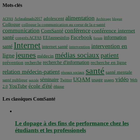
Mots-clés
alimentation
adolescent
Acfasalimado2017
ACFAS
Archivage
blogue
Colloque
colloque la communication au coeur de la e-santé
communication
conférence
conférence internet
ComSanté
santé
Facebook
information
EEfaussesinfos
congrès ACFAS
forum
Internet
intervention en
santé
internet santé
intervention
jeunes
médias sociaux
patient
ligne
médecin
recherche d'information
prévention
recherche en ligne
recherche
santé
relation médecin-patient
santé mentale
réseaux sociaux
vidéo
UQAM
séminaire
usage
santé publique
Twitter
usages
Web
suicide
école d'été
YouTube
2.0
éthique
Les classiques ComSanté
Le dopage à des fins de performance chez les
étudiants et les professionels