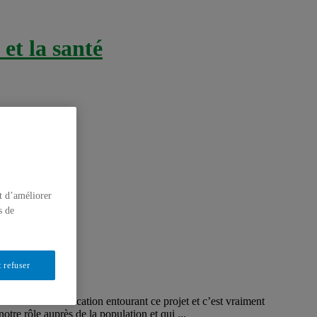
et la santé
t d’améliorer
s de
 refuser
cts de la communication entourant ce projet et c’est vraiment
otre rôle auprès de la population et qui ...