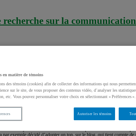
recherche sur la communication 
s en matière de témoins
ons des témoins (cookies) afin de collecter des informations qui nous permetten
on
ience sur le site, de vous proposer des contenus vidéo, d’analyser les statistique
on, etc. Vous pouvez personnaliser votre choix en sélectionnant « Préférences ».
al prise 2
érences
Autoriser les témoins
Tout
arrive tout juste d’une rencontre informelle portant sur différents aspe
a par exemple décidé d’adopter un ton, sur le blog, qui tient compte de n