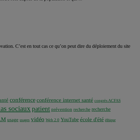
novation. C’est en tout cas ce qu’on peut dire du déploiement du site
conférence
conférence internet santé
nté
congrès ACFAS
as sociaux
patient
recherche
prévention
recherche
vidéo
AM
école d'été
YouTube
usage
usages
Web 2.0
éthique