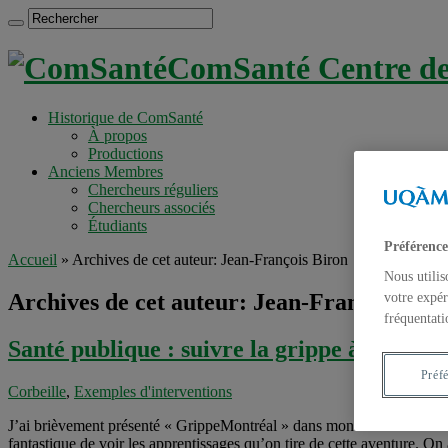
ComSanté Centre de 
Historique de ComSanté
À propos
Productions
Anciens Membres
Chercheurs réguliers
Chercheurs associés
Étudiants
Préférence
Accueil
»
Archives de cet auteur: Jean-François Biron
Nous utilis
Archives de cet auteur: Jean-François Bir
votre expér
fréquentati
Santé publique : suivre la grippe à Montré
Préf
Corbeille
,
Exemples d'interventions
J’ai brièvement présenté « GrippeMontréal » dans mon dernier billet. J’
fantastique de voir les apprentissages qu’on tire de cette aventure. On 