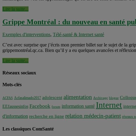
Lire la suite...
Grippe Montréal : du nouveau en santé pu
Exemples d'interventions
,
Télé-santé & Internet santé
C’est avec surprise que j’écris mon premier billet sur le sujet de la gr
grippemontréal.qc.ca. Bien qu’il y a eu quelques avancées et réflexio
Lire la suite...
Réseaux sociaux
Mots-clés
alimentation
adolescent
Colloqu
Acfasalimado2017
ACFAS
Archivage
blogue
Internet
Facebook
information santé
interne
EEfaussesinfos
forum
relation médecin-patient
d'information
recherche en ligne
réseaux s
Les classiques ComSanté