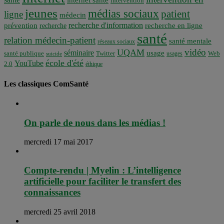
internet santé
intervention
jeunes
médias sociaux
patient
ligne
médecin
recherche d'information
prévention
recherche en ligne
recherche
santé
relation médecin-patient
santé mentale
réseaux sociaux
vidéo
UQAM
séminaire
usage
santé publique
Twitter
usages
Web
suicide
école d'été
YouTube
2.0
éthique
Les classiques ComSanté
On parle de nous dans les médias !
mercredi 17 mai 2017
Compte-rendu | Myelin : L’intelligence
artificielle pour faciliter le transfert des
connaissances
mercredi 25 avril 2018