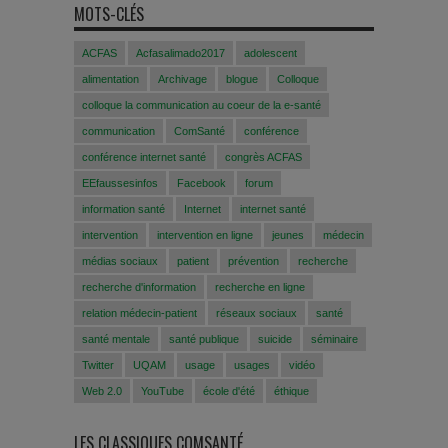
MOTS-CLÉS
ACFAS
Acfasalimado2017
adolescent
alimentation
Archivage
blogue
Colloque
colloque la communication au coeur de la e-santé
communication
ComSanté
conférence
conférence internet santé
congrès ACFAS
EEfaussesinfos
Facebook
forum
information santé
Internet
internet santé
intervention
intervention en ligne
jeunes
médecin
médias sociaux
patient
prévention
recherche
recherche d'information
recherche en ligne
relation médecin-patient
réseaux sociaux
santé
santé mentale
santé publique
suicide
séminaire
Twitter
UQAM
usage
usages
vidéo
Web 2.0
YouTube
école d'été
éthique
LES CLASSIQUES COMSANTÉ