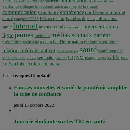
alimentation
adolescent
Acfasalimado2017
ACFAS
Archivage
blogue
Colloque
colloque la communication au coeur de la e-santé
communication
conférence
conférence internet
ComSanté
santé
Facebook
information
EEfaussesinfos
congrès ACFAS
forum
Internet
intervention en
santé
internet santé
intervention
jeunes
médias sociaux
patient
ligne
médecin
recherche d'information
prévention
recherche en ligne
recherche
santé
relation médecin-patient
santé mentale
réseaux sociaux
vidéo
UQAM
séminaire
usage
santé publique
Twitter
usages
Web
suicide
école d'été
YouTube
2.0
éthique
Les classiques ComSanté
Fausses nouvelles et santé: la pandémie amplifie
la crise de confiance
jeudi 13 octobre 2022
Journée étudiante sur les TIC en santé