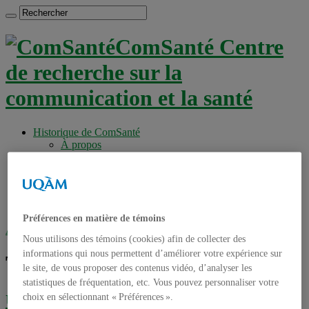
ComSanté Centre
de recherche sur la
communication et la santé
Historique de ComSanté
À propos
Productions
Anciens Membres
Chercheurs réguliers
Chercheurs associés
Étudiants
Préférences en matière de témoins
Accueil
»
Tag archives : carnet-synthèse
Nous utilisons des témoins (cookies) afin de collecter des
informations qui nous permettent d’améliorer votre expérience sur
Tag archives :
carnet-synthèse
le site, de vous proposer des contenus vidéo, d’analyser les
statistiques de fréquentation, etc. Vous pouvez personnaliser votre
Un carnet-synthèse sur les méthodes de
choix en sélectionnant « Préférences ».