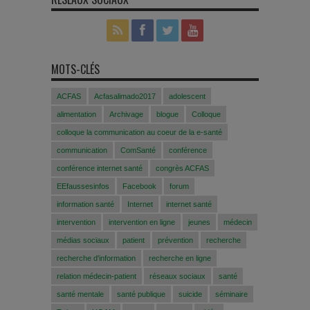
MOTS-CLÉS
ACFAS
Acfasalimado2017
adolescent
alimentation
Archivage
blogue
Colloque
colloque la communication au coeur de la e-santé
communication
ComSanté
conférence
conférence internet santé
congrès ACFAS
EEfaussesinfos
Facebook
forum
information santé
Internet
internet santé
intervention
intervention en ligne
jeunes
médecin
médias sociaux
patient
prévention
recherche
recherche d'information
recherche en ligne
relation médecin-patient
réseaux sociaux
santé
santé mentale
santé publique
suicide
séminaire