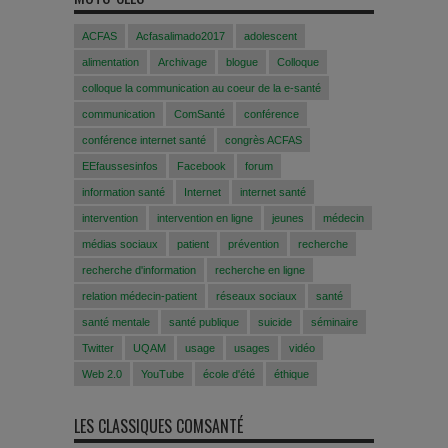
ACFAS
Acfasalimado2017
adolescent
alimentation
Archivage
blogue
Colloque
colloque la communication au coeur de la e-santé
communication
ComSanté
conférence
conférence internet santé
congrès ACFAS
EEfaussesinfos
Facebook
forum
information santé
Internet
internet santé
intervention
intervention en ligne
jeunes
médecin
médias sociaux
patient
prévention
recherche
recherche d'information
recherche en ligne
relation médecin-patient
réseaux sociaux
santé
santé mentale
santé publique
suicide
séminaire
Twitter
UQAM
usage
usages
vidéo
Web 2.0
YouTube
école d'été
éthique
LES CLASSIQUES COMSANTÉ