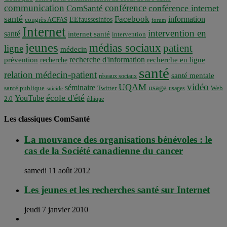
communication
conférence
conférence internet
ComSanté
santé
Facebook
information
EEfaussesinfos
congrès ACFAS
forum
Internet
intervention en
santé
internet santé
intervention
jeunes
médias sociaux
patient
ligne
médecin
recherche d'information
prévention
recherche en ligne
recherche
santé
relation médecin-patient
santé mentale
réseaux sociaux
vidéo
UQAM
séminaire
usage
santé publique
Twitter
usages
Web
suicide
école d'été
YouTube
2.0
éthique
Les classiques ComSanté
La mouvance des organisations bénévoles : le
cas de la Société canadienne du cancer
samedi 11 août 2012
Les jeunes et les recherches santé sur Internet
jeudi 7 janvier 2010