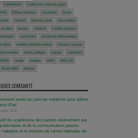
conférence
conférence internet santé
CFAS
EEfaussesinfos
Facebook
forum
 santé
Internet
internet santé
intervention
 en ligne
jeunes
médecin
médias sociaux
prévention
recherche
recherche d'information
n ligne
relation médecin-patient
réseaux sociaux
anté mentale
santé publique
suicide
séminaire
UQAM
usage
usages
vidéo
Web 2.0
école d'été
éthique
SIQUES COMSANTÉ
nement américain paie les médecins pour utiliser
ation iPad
octobre 2011
ositif du scepticisme des parents relativement aux
ublicitaires et de la communication parents-
 l’adoption et le maintien de saines habitudes de