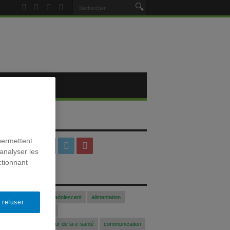
SOCIAUX
permettent
analyser les
ctionnant
S
Acfasalimado2017
adolescent
alimentation
 refuser
blogue
Colloque
 communication au coeur de la e-santé
communication