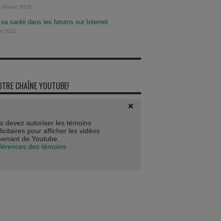
 février 2015
 sa santé dans les forums sur Internet
in 2010
OTRE CHAÎNE YOUTUBE!
s devez autoriser les témoins
icitaires pour afficher les vidéos
venant de Youtube.
férences des témoins