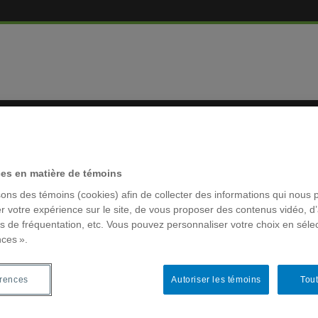
MBRES
RÉSEAUX 
ces en matière de témoins
sons des témoins (cookies) afin de collecter des informations qui nous 
r votre expérience sur le site, de vous proposer des contenus vidéo, d’
es de fréquentation, etc. Vous pouvez personnaliser votre choix en séle
nces ».
MOTS-CLÉ
focus produit-il des données
ACFAS
érences
Autoriser les témoins
Tout
Archivage
colloque la