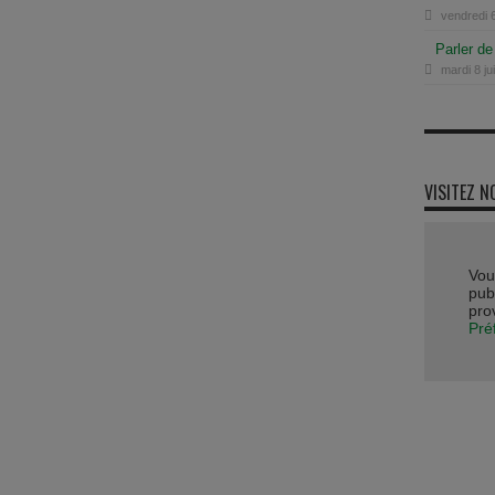
vendredi 6
Parler de
mardi 8 ju
VISITEZ N
Vou
publ
pro
Pré