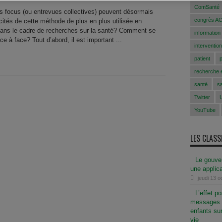
ComSanté
s focus (ou entrevues collectives) peuvent désormais
congrès A
icités de cette méthode de plus en plus utilisée en
dans le cadre de recherches sur la santé? Comment se
information
e à face? Tout d’abord, il est important ...
intervention
patient
recherche e
santé
s
Twitter
YouTube
LES CLAS
Le gouver
une applic
jeudi 13 
L’effet p
messages p
enfants sur
vie