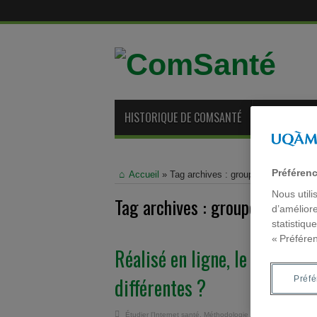
HISTORIQUE DE COMSANTÉ
ANCIENS ME
Préféren
Accueil
»
Tag archives : groupe focus
Nous utili
Tag archives :
groupe focus
d’améliore
statistiqu
« Préfére
Réalisé en ligne, le groupe 
différentes ?
Préf
Étudier l’Internet santé
,
Méthodologie de recherche