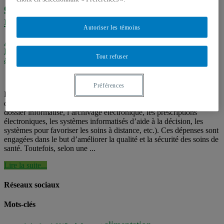
conclusions tirer des résultats de
recherche ?
Autoriser les témoins
Analyses de l'internet santé
,
Informatisation des dossiers médicaux
,
Internet et transformation de la relation soignant-soigné
,
Télé-santé
Tout refuser
& Internet santé
Préférences
Plusieurs pays ont engagé des sommes importantes dans le
développement et l’implantation des technologies de l’e-santé (le
dossier informatisé, l’archivage électronique, les prescriptions
électroniques, les systèmes informatisés d’aide à la décision, les
systèmes pour favoriser les soins à distance, etc.). Ces dépenses sont
engagées dans le but d’améliorer la qualité et la sécurité des soins de
santé. Toutefois, selon une ...
Lire la suite...
Réseaux sociaux
Mots-clés