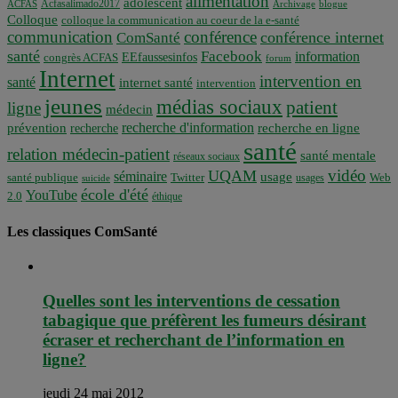
alimentation
adolescent
Acfasalimado2017
ACFAS
Archivage
blogue
Colloque
colloque la communication au coeur de la e-santé
communication
conférence
conférence internet
ComSanté
santé
Facebook
information
EEfaussesinfos
congrès ACFAS
forum
Internet
intervention en
santé
internet santé
intervention
jeunes
médias sociaux
patient
ligne
médecin
recherche d'information
prévention
recherche en ligne
recherche
santé
relation médecin-patient
santé mentale
réseaux sociaux
vidéo
UQAM
séminaire
usage
santé publique
Twitter
usages
Web
suicide
école d'été
YouTube
2.0
éthique
Les classiques ComSanté
Quelles sont les interventions de cessation
tabagique que préfèrent les fumeurs désirant
écraser et recherchant de l’information en
ligne?
jeudi 24 mai 2012