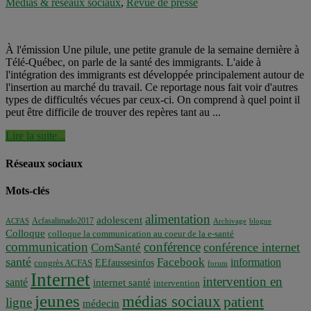
Médias & réseaux sociaux
,
Revue de presse
À l'émission Une pilule, une petite granule de la semaine dernière à
Télé-Québec, on parle de la santé des immigrants. L'aide à
l'intégration des immigrants est développée principalement autour de
l'insertion au marché du travail. Ce reportage nous fait voir d'autres
types de difficultés vécues par ceux-ci. On comprend à quel point il
peut être difficile de trouver des repères tant au ...
Lire la suite...
Réseaux sociaux
Mots-clés
alimentation
adolescent
Acfasalimado2017
ACFAS
Archivage
blogue
Colloque
colloque la communication au coeur de la e-santé
communication
conférence
conférence internet
ComSanté
santé
Facebook
information
EEfaussesinfos
congrès ACFAS
forum
Internet
intervention en
santé
internet santé
intervention
jeunes
médias sociaux
patient
ligne
médecin