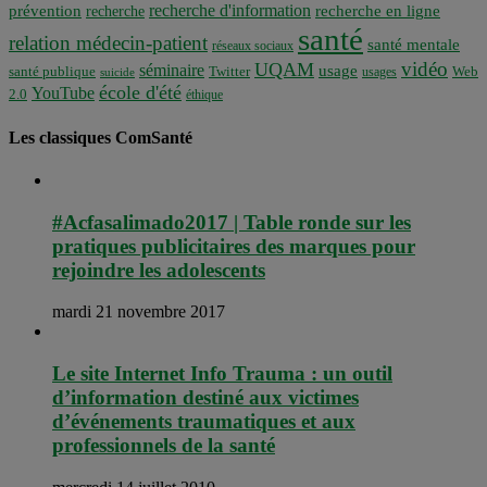
recherche d'information
prévention
recherche en ligne
recherche
santé
relation médecin-patient
santé mentale
réseaux sociaux
vidéo
UQAM
séminaire
usage
santé publique
Twitter
usages
Web
suicide
école d'été
YouTube
2.0
éthique
Les classiques ComSanté
#Acfasalimado2017 | Table ronde sur les
pratiques publicitaires des marques pour
rejoindre les adolescents
mardi 21 novembre 2017
Le site Internet Info Trauma : un outil
d’information destiné aux victimes
d’événements traumatiques et aux
professionnels de la santé