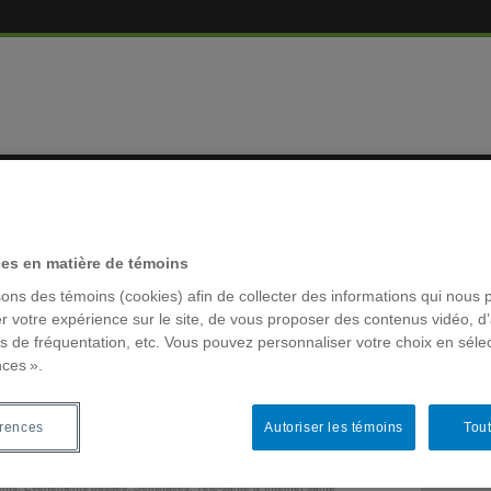
MBRES
RÉSEAUX 
ces en matière de témoins
n
sons des témoins (cookies) afin de collecter des informations qui nous 
mation
r votre expérience sur le site, de vous proposer des contenus vidéo, d’
es de fréquentation, etc. Vous pouvez personnaliser votre choix en séle
nces ».
MOTS-CLÉ
ssai des modules de formation
ACFAS
érences
Autoriser les témoins
Tout
culation des connaissances
Archivage
colloque la
nts
,
Évènements passés
,
Séminaires
,
Télé-santé & Internet santé