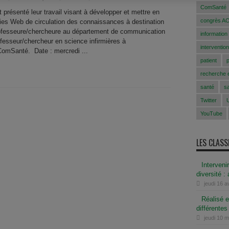
ComSanté
présenté leur travail visant à développer et mettre en
congrès A
ies Web de circulation des connaissances à destination
rofesseure/chercheure au département de communication
information
fesseur/chercheur en science infirmières à
intervention
ComSanté. Date : mercredi ...
patient
recherche e
santé
s
Twitter
YouTube
LES CLAS
Interveni
diversité :
jeudi 16 a
Réalisé e
différentes
jeudi 10 