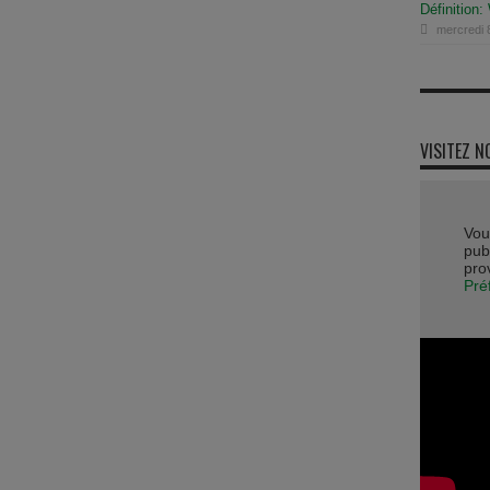
Définition:
mercredi 8
VISITEZ N
Vou
publ
pro
Pré