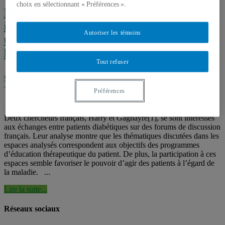
choix en sélectionnant « Préférences ».
Les forums : des espaces d’apprentissage
informel que les patients diabétiques
Autoriser les témoins
utilisent au fur et à mesure de
l’expérience de la maladie
Tout refuser
Analyses de l'internet santé
,
Maladies chroniques
,
Médias sociaux
,
Télé-santé & Internet santé
,
Usages de l'Internet santé
Préférences
Deux chercheurs français, Harry et Gagnayre[1], se sont intéressés
aux échanges entre patients diabétiques sur des forums de discussion
français. Leur analyse montre que les thématiques discutées dans les
espaces analysés correspondent aux objectifs des programmes
d’éducation thérapeutique du patient. De plus, la participation à ces
espaces semble favoriser le pouvoir d’agir des patients à l’égard de
la maladie. ...
Lire la suite...
Réseaux sociaux