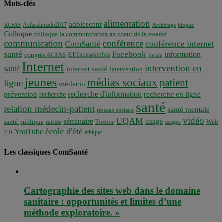
Mots-clés
alimentation
adolescent
Acfasalimado2017
ACFAS
Archivage
blogue
Colloque
colloque la communication au coeur de la e-santé
communication
conférence
conférence internet
ComSanté
santé
Facebook
information
EEfaussesinfos
congrès ACFAS
forum
Internet
intervention en
santé
internet santé
intervention
jeunes
médias sociaux
patient
ligne
médecin
recherche d'information
prévention
recherche en ligne
recherche
santé
relation médecin-patient
santé mentale
réseaux sociaux
vidéo
UQAM
séminaire
usage
santé publique
Twitter
usages
Web
suicide
école d'été
YouTube
2.0
éthique
Les classiques ComSanté
Cartographie des sites web dans le domaine
sanitaire : opportunités et limites d’une
méthode exploratoire. »