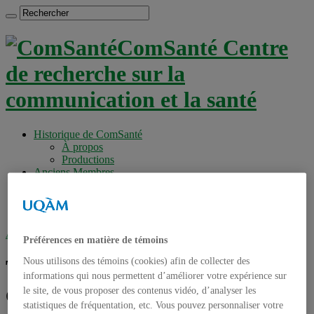
ComSanté Centre
de recherche sur la
communication et la santé
Historique de ComSanté
À propos
Productions
Anciens Membres
Chercheurs réguliers
Chercheurs associés
Étudiants
Accueil
»
Tag archives : patient diabétique
Préférences en matière de témoins
Tag archives :
patient
Nous utilisons des témoins (cookies) afin de collecter des
informations qui nous permettent d’améliorer votre expérience sur
diabétique
le site, de vous proposer des contenus vidéo, d’analyser les
statistiques de fréquentation, etc. Vous pouvez personnaliser votre