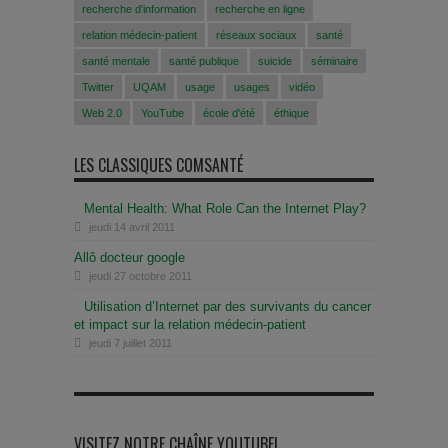
recherche d'information
recherche en ligne
relation médecin-patient
réseaux sociaux
santé
santé mentale
santé publique
suicide
séminaire
Twitter
UQAM
usage
usages
vidéo
Web 2.0
YouTube
école d'été
éthique
LES CLASSIQUES COMSANTÉ
Mental Health: What Role Can the Internet Play?
jeudi 14 avril 2011
Allô docteur google
jeudi 27 octobre 2011
Utilisation d’Internet par des survivants du cancer
et impact sur la relation médecin-patient
jeudi 7 juillet 2011
VISITEZ NOTRE CHAÎNE YOUTUBE!