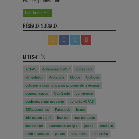
évaluer, propose une ...
Lire la suite...
RÉSEAUX SOCIAUX
MOTS-CLÉS
ACFAS
Acfasalimado2017
adolescent
alimentation
Archivage
blogue
Colloque
colloque la communication au coeur de la e-santé
communication
ComSanté
conférence
conférence internet santé
congrès ACFAS
EEfaussesinfos
Facebook
forum
information santé
Internet
internet santé
intervention
intervention en ligne
jeunes
médecin
médias sociaux
patient
prévention
recherche