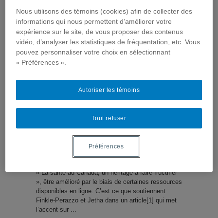
Des ressources en ligne pour
Nous utilisons des témoins (cookies) afin de collecter des
informations qui nous permettent d’améliorer votre
mieux diffuser les
expérience sur le site, de vous proposer des contenus
vidéo, d’analyser les statistiques de fréquentation, etc. Vous
connaissances sur les
pouvez personnaliser votre choix en sélectionnant
« Préférences ».
pratiques et interventions
prometteuses en matière de
Autoriser les témoins
promotion de la santé
Tout refuser
Boite à outils
,
Exemples d'interventions
,
Interventions
Le processus de prise de décisions fondées sur
Préférences
des données probantes dans le secteur de la santé
publique pourrait, comme le recommande le rapport
« La santé au Canada, un héritage à faire fructifier
», être amélioré par le biais de certaines ressources
disponibles en ligne. C’est ce que soutiennent
Finkle-Perazzo et Jetha dans un article[1] qui met
l’accent sur ...