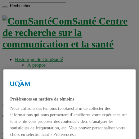
ComSanté Centre
de recherche sur la
communication et la santé
Historique de ComSanté
À propos
Productions
Anciens Membres
Chercheurs réguliers
Chercheurs associés
Étudiants
Préférences en matière de témoins
Accueil
»
Tag archives : tisseron
Nous utilisons des témoins (cookies) afin de collecter des
informations qui nous permettent d’améliorer votre expérience sur
Tag archives :
tisseron
le site, de vous proposer des contenus vidéo, d’analyser les
statistiques de fréquentation, etc. Vous pouvez personnaliser votre
Thérapie en ligne, est-ce la solution pour
choix en sélectionnant « Préférences ».