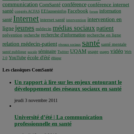
communication
conférence
conférence internet
ComSanté
santé
Facebook
information
EEfaussesinfos
congrès ACFAS
forum
Internet
intervention en
santé
internet santé
intervention
jeunes
médias sociaux
patient
ligne
médecin
recherche d'information
prévention
recherche en ligne
recherche
santé
relation médecin-patient
santé mentale
réseaux sociaux
vidéo
UQAM
séminaire
usage
santé publique
Twitter
usages
Web
suicide
école d'été
YouTube
2.0
éthique
Les classiques ComSanté
Un rapport à lire sur les enjeux entourant le
développement des réseaux sociaux en santé
jeudi 3 novembre 2011
Université d’été | La communication
professionnelle en santé