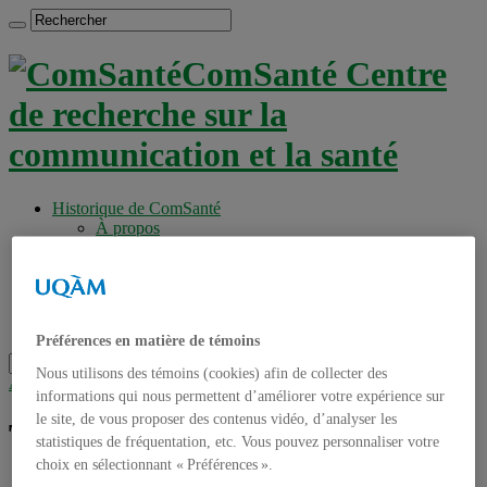
ComSanté Centre
de recherche sur la
communication et la santé
Historique de ComSanté
À propos
Productions
Anciens Membres
Chercheurs réguliers
Chercheurs associés
Étudiants
Préférences en matière de témoins
Nous utilisons des témoins (cookies) afin de collecter des
Accueil
»
Tag archives : traitements
informations qui nous permettent d’améliorer votre expérience sur
le site, de vous proposer des contenus vidéo, d’analyser les
Tag archives :
traitements
statistiques de fréquentation, etc. Vous pouvez personnaliser votre
choix en sélectionnant « Préférences ».