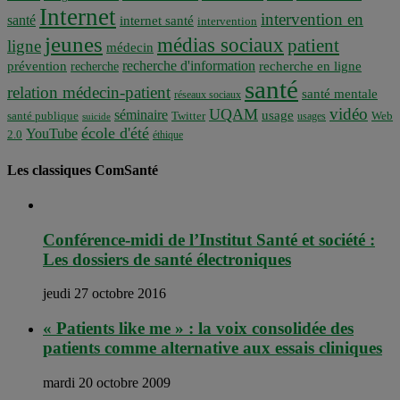
Internet
intervention en
santé
internet santé
intervention
jeunes
médias sociaux
patient
ligne
médecin
recherche d'information
prévention
recherche en ligne
recherche
santé
relation médecin-patient
santé mentale
réseaux sociaux
vidéo
UQAM
séminaire
usage
santé publique
Twitter
usages
Web
suicide
école d'été
YouTube
2.0
éthique
Les classiques ComSanté
Conférence-midi de l’Institut Santé et société :
Les dossiers de santé électroniques
jeudi 27 octobre 2016
« Patients like me » : la voix consolidée des
patients comme alternative aux essais cliniques
mardi 20 octobre 2009