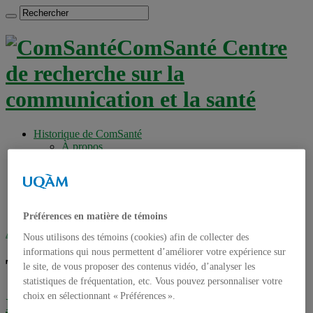
ComSanté Centre
de recherche sur la
communication et la santé
Historique de ComSanté
À propos
Productions
Anciens Membres
Chercheurs réguliers
Chercheurs associés
Étudiants
Préférences en matière de témoins
Accueil
»
Tag archives : usagers internet
Nous utilisons des témoins (cookies) afin de collecter des
informations qui nous permettent d’améliorer votre expérience sur
Tag archives :
usagers internet
le site, de vous proposer des contenus vidéo, d’analyser les
statistiques de fréquentation, etc. Vous pouvez personnaliser votre
choix en sélectionnant « Préférences ».
Internet contribuerait à creuser l’écart