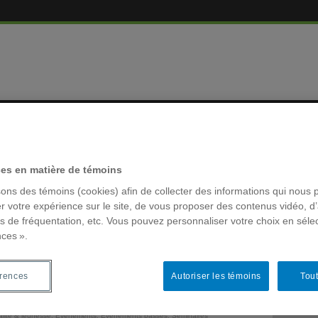
MBRES
RÉSEAUX 
ces en matière de témoins
icitaires
sons des témoins (cookies) afin de collecter des informations qui nous 
 publicitaires
r votre expérience sur le site, de vous proposer des contenus vidéo, d’
es de fréquentation, etc. Vous pouvez personnaliser votre choix en séle
nces ».
MOTS-CLÉ
e campagne de promotion de
ACFAS
érences
Autoriser les témoins
Tout
 préadolescents
Archivage
colloque la
alité & jeunesse
,
Événements
,
Évènements passés
,
Séminaires