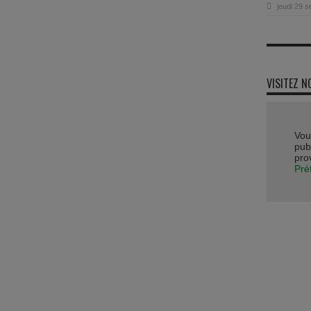
jeudi 29 
VISITEZ N
Vou
publ
pro
Pré