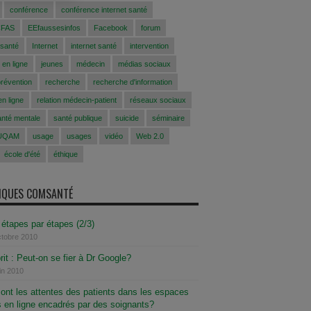
conférence
conférence internet santé
CFAS
EEfaussesinfos
Facebook
forum
 santé
Internet
internet santé
intervention
 en ligne
jeunes
médecin
médias sociaux
prévention
recherche
recherche d'information
n ligne
relation médecin-patient
réseaux sociaux
anté mentale
santé publique
suicide
séminaire
UQAM
usage
usages
vidéo
Web 2.0
école d'été
éthique
SIQUES COMSANTÉ
 étapes par étapes (2/3)
ctobre 2010
it : Peut-on se fier à Dr Google?
uin 2010
ont les attentes des patients dans les espaces
 en ligne encadrés par des soignants?