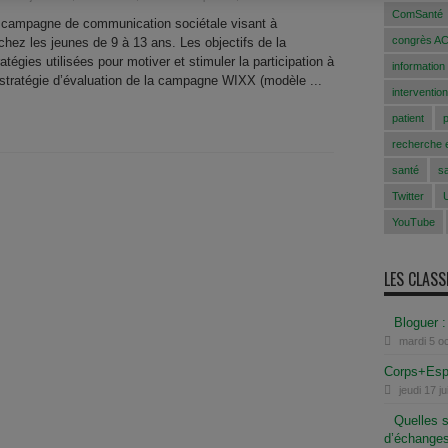
ComSanté
 campagne de communication sociétale visant à
congrès A
chez les jeunes de 9 à 13 ans. Les objectifs de la
égies utilisées pour motiver et stimuler la participation à
information
a stratégie d’évaluation de la campagne WIXX (modèle ...
intervention
patient
recherche e
santé
s
Twitter
YouTube
LES CLAS
Bloguer :
mardi 5 o
Corps+Espr
jeudi 17 j
Quelles s
d’échanges