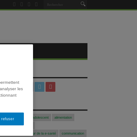
SOCIAUX
permettent
analyser les
ctionnant
S
Acfasalimado2017
adolescent
alimentation
 refuser
blogue
Colloque
 communication au coeur de la e-santé
communication