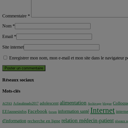
Commentaire
*
Nom
*
Email
*
Site internet
Enregistrer mon nom, mon e-mail et mon site dans le navigateur
Réseaux sociaux
Mots-clés
alimentation
adolescent
Colloqu
Acfasalimado2017
ACFAS
Archivage
blogue
Internet
Facebook
information santé
interne
EEfaussesinfos
forum
relation médecin-patient
d'information
recherche en ligne
réseaux s