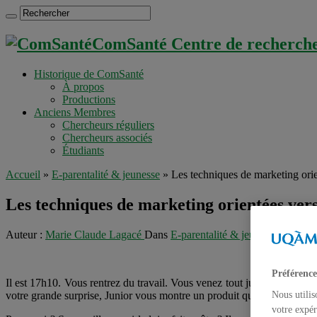
ComSanté Centre de recherche 
Historique de ComSanté
À propos
Productions
Anciens Membres
Chercheurs réguliers
Chercheurs associés
Étudiants
Accueil
»
E-parentalité & jeunesse
»
Les techniques de marketing orien
Les techniques de marketing orientées vers 
Auteur :
Marie Claude Lagacé
Dans
E-parentalité & jeunesse
,
Uncate
Préférence
Il est 17h10. Vous rentrez du travail. Vous venez tout juste de prendre
votre grande surprise, Junior vous montre un produit que vous ne conna
Nous utilis
votre expér