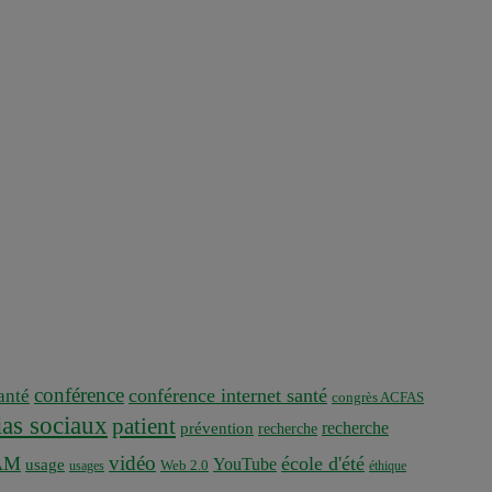
conférence
conférence internet santé
nté
congrès ACFAS
as sociaux
patient
recherche
prévention
recherche
vidéo
AM
école d'été
YouTube
usage
usages
Web 2.0
éthique