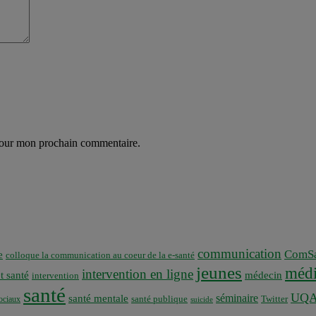
 pour mon prochain commentaire.
communication
ComSa
e
colloque la communication au coeur de la e-santé
jeunes
médi
intervention en ligne
t santé
médecin
intervention
santé
UQ
séminaire
santé mentale
santé publique
ociaux
Twitter
suicide