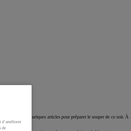
. Il vous manque quelques articles pour préparer le souper de ce soir. À
ns ses lunchs.
t d’améliorer
s de