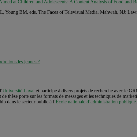
s Aimed at Children and Adolescents: A Content Analysis of Food and 
er EL, Young BM, eds. The Faces of Televisual Media. Mahwah, NJ: Law
ndre tous les jeunes ?
l’
Université Laval
et participe à divers projets de recherche avec le G
t de thèse porte sur les formats de messages et les techniques de marketi
ip dans le secteur public à l’
École nationale d’administration publique
.