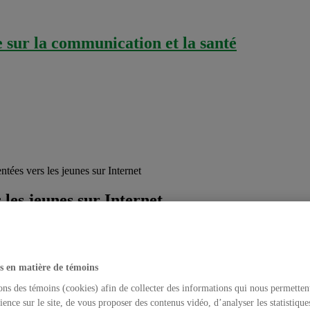
sur la communication et la santé
tées vers les jeunes sur Internet
les jeunes sur Internet
gorized
jeudi 4 mars 2010
voir l’annonce
s en matière de témoins
 votre petit dernier au service de garde de l’école et passez à l’épicerie
issez pas, le nomme et vous dit « c’est vraiment cool ! ». Il en veut da
ons des témoins (cookies) afin de collecter des informations qui nous permetten
ience sur le site, de vous proposer des contenus vidéo, d’analyser les statistique