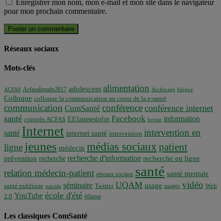
Enregistrer mon nom, mon e-mail et mon site dans le navigateur
pour mon prochain commentaire.
Réseaux sociaux
Mots-clés
alimentation
adolescent
Acfasalimado2017
ACFAS
Archivage
blogue
Colloque
colloque la communication au coeur de la e-santé
communication
conférence
conférence internet
ComSanté
santé
Facebook
information
EEfaussesinfos
congrès ACFAS
forum
Internet
intervention en
santé
internet santé
intervention
jeunes
médias sociaux
patient
ligne
médecin
recherche d'information
prévention
recherche en ligne
recherche
santé
relation médecin-patient
santé mentale
réseaux sociaux
vidéo
UQAM
séminaire
usage
santé publique
Twitter
usages
Web
suicide
école d'été
YouTube
2.0
éthique
Les classiques ComSanté