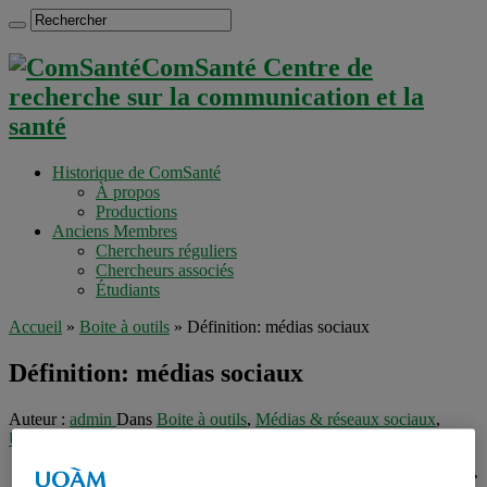
ComSanté Centre de
recherche sur la communication et la
santé
Historique de ComSanté
À propos
Productions
Anciens Membres
Chercheurs réguliers
Chercheurs associés
Étudiants
Accueil
»
Boite à outils
»
Définition: médias sociaux
Définition: médias sociaux
Auteur :
admin
Dans
Boite à outils
,
Médias & réseaux sociaux
,
Uncategorized
mercredi 8 juillet 2009
Le terme « médias sociaux »