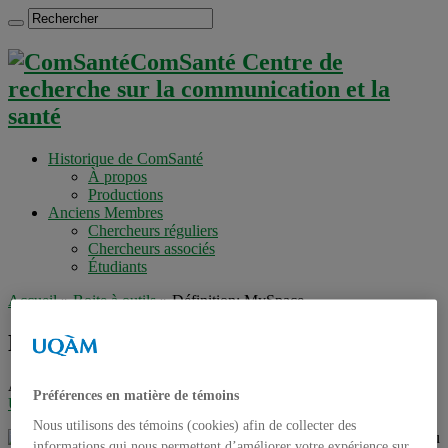
ComSanté Centre de
recherche sur la communication et la
santé
Historique de ComSanté
À propos
Productions
Anciens Membres
Chercheurs réguliers
Chercheurs associés
Étudiants
Accueil
»
Boite à outils
»
Définition: MySpace
Définition: MySpace
Auteur :
admin
Dans
Boite à outils
,
Médias & réseaux sociaux
,
Préférences en matière de témoins
Uncategorized
mercredi 8 juillet 2009
Nous utilisons des témoins (cookies) afin de collecter des
MySpace
est un site Internet basé sur le principe du
informations qui nous permettent d’améliorer votre expérience sur