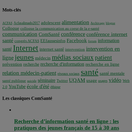
Mots-clés
alimentation
adolescent
Acfasalimado2017
ACFAS
Archivage
blogue
Colloque
colloque la communication au coeur de la e-santé
communication
conférence
conférence internet
ComSanté
santé
Facebook
information
EEfaussesinfos
congrès ACFAS
forum
Internet
intervention en
santé
internet santé
intervention
jeunes
médias sociaux
patient
ligne
médecin
recherche d'information
prévention
recherche en ligne
recherche
santé
relation médecin-patient
santé mentale
réseaux sociaux
vidéo
UQAM
séminaire
usage
santé publique
Twitter
usages
Web
suicide
école d'été
YouTube
2.0
éthique
Les classiques ComSanté
Recherche d’information santé en ligne : les
pratiques des jeunes français de 15 à 30 ans