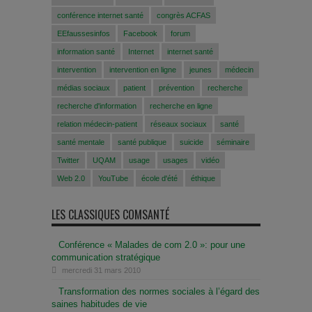
conférence internet santé
congrès ACFAS
EEfaussesinfos
Facebook
forum
information santé
Internet
internet santé
intervention
intervention en ligne
jeunes
médecin
médias sociaux
patient
prévention
recherche
recherche d'information
recherche en ligne
relation médecin-patient
réseaux sociaux
santé
santé mentale
santé publique
suicide
séminaire
Twitter
UQAM
usage
usages
vidéo
Web 2.0
YouTube
école d'été
éthique
LES CLASSIQUES COMSANTÉ
Conférence « Malades de com 2.0 »: pour une
communication stratégique
mercredi 31 mars 2010
Transformation des normes sociales à l’égard des
saines habitudes de vie