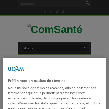
Accueil
»
Tag archives : MySpace
Tag archives :
MySpace
Préférences en matière de témoins
Nous utilisons des témoins (cookies) afin de collecter des
informations qui nous permettent d’améliorer votre
Définition: MySpace
expérience sur le site, de vous proposer des contenus
vidéo, d’analyser les statistiques de fréquentation, etc. Vous
Boite à outils
,
Médias & réseaux sociaux
,
Uncategorized
pouvez personnaliser votre choix en sélectionnant