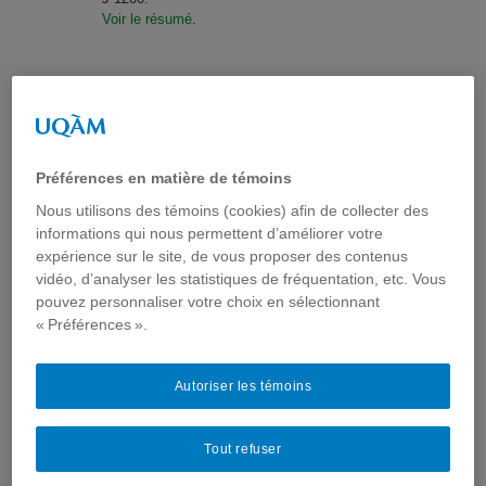
Voir le résumé
.
Jeudi 16 février 2017
:
Silence ! on cuisine : réalisation de capsules
vidéo sur l’alimentation au secondaire.
Préférences en matière de témoins
Conférenciers : Christine Thoër
, professeure,
Nous utilisons des témoins (cookies) afin de collecter des
Département de communication sociale et
publique, UQAM, chercheure à ComSanté ;
informations qui nous permettent d’améliorer votre
Monique Caron-Bouchard
, professeure au
expérience sur le site, de vous proposer des contenus
Collège Brébeuf, chercheure à ComSanté ;
vidéo, d’analyser les statistiques de fréquentation, etc. Vous
Vincent Ouellet
, enseignant, École Mont-Royal
pouvez personnaliser votre choix en sélectionnant
et
Rym Benzaza
, étudiante à la maîtrise en
« Préférences ».
communication, Faculté de communication,
UQAM, assistante de recherche à ComSanté.?
Lieu
: Pavillon Hubert-Aquin de l'UQAM, local
Autoriser les témoins
A-1715
Voir le résumé
.
Tout refuser