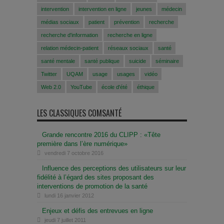
intervention
intervention en ligne
jeunes
médecin
médias sociaux
patient
prévention
recherche
recherche d'information
recherche en ligne
relation médecin-patient
réseaux sociaux
santé
santé mentale
santé publique
suicide
séminaire
Twitter
UQAM
usage
usages
vidéo
Web 2.0
YouTube
école d'été
éthique
LES CLASSIQUES COMSANTÉ
Grande rencontre 2016 du CLIPP : «Tête
première dans l’ère numérique»
vendredi 7 octobre 2016
Influence des perceptions des utilisateurs sur leur
fidélité à l’égard des sites proposant des
interventions de promotion de la santé
lundi 16 janvier 2012
Enjeux et défis des entrevues en ligne
jeudi 7 juillet 2011