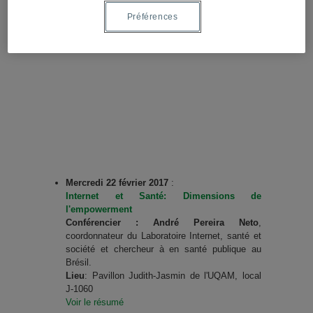
Préférences
Mercredi 22 février 2017
:
Internet et Santé: Dimensions de
l'empowerment
Conférencier : André Pereira Neto
,
coordonnateur du Laboratoire Internet, santé et
société et chercheur à en santé publique au
Brésil.
Lieu
: Pavillon Judith-Jasmin de l'UQAM, local
J-1060
Voir le résumé