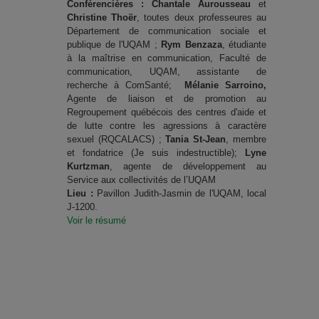
Conférencières : Chantale Aurousseau
et
Christine Thoër
, toutes deux professeures au
Département de communication sociale et
publique de l'UQAM ;
Rym Benzaza
, étudiante
à la maîtrise en communication, Faculté de
communication, UQAM, assistante de
recherche à ComSanté;
Mélanie Sarroino,
Agente de liaison et de promotion au
Regroupement québécois des centres d'aide et
de lutte contre les agressions à caractère
sexuel (RQCALACS) ;
Tania St-Jean
, membre
et fondatrice (Je suis indestructible);
Lyne
Kurtzman
, agente de développement au
Service aux collectivités de l’UQAM
Lieu :
Pavillon Judith-Jasmin de l'UQAM, local
J-1200.
Voir le résumé