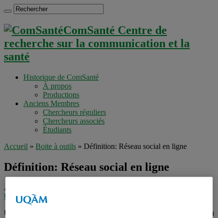
ComSanté Centre de
recherche sur la communication et la
santé
Historique de ComSanté
À propos
Productions
Anciens Membres
Chercheurs réguliers
Chercheurs associés
Étudiants
Accueil
»
Boite à outils
»
Définition: Réseau social en ligne
Définition: Réseau social en ligne
Auteur :
admin
Dans
Boite à outils
,
Médias & réseaux sociaux
,
Uncategorized
mercredi 8 juillet 2009
Un réseau social en ligne est un rassemblement d’individus ou