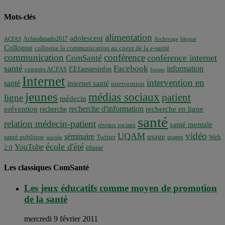
Mots-clés
alimentation
adolescent
Acfasalimado2017
ACFAS
Archivage
blogue
Colloque
colloque la communication au coeur de la e-santé
communication
conférence
conférence internet
ComSanté
santé
Facebook
information
EEfaussesinfos
congrès ACFAS
forum
Internet
intervention en
santé
internet santé
intervention
jeunes
médias sociaux
patient
ligne
médecin
recherche d'information
prévention
recherche en ligne
recherche
santé
relation médecin-patient
santé mentale
réseaux sociaux
vidéo
UQAM
séminaire
usage
santé publique
Twitter
usages
Web
suicide
école d'été
YouTube
2.0
éthique
Les classiques ComSanté
Les jeux éducatifs comme moyen de promotion
de la santé
mercredi 9 février 2011