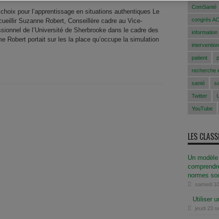
ComSanté
 choix pour l’apprentissage en situations authentiques Le
congrès A
cueillir Suzanne Robert, Conseillère cadre au Vice-
ionnel de l’Université de Sherbrooke dans le cadre des
information
Robert portait sur les la place qu’occupe la simulation
intervention
patient
recherche e
santé
s
Twitter
YouTube
LES CLAS
Un modèle 
comprendre
normes soc
samedi 10
Utiliser 
jeudi 23 