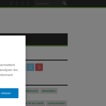
SOCIAUX
permettent
analyser les
ctionnant
S
Acfasalimado2017
adolescent
alimentation
 refuser
blogue
Colloque
 communication au coeur de la e-santé
communication