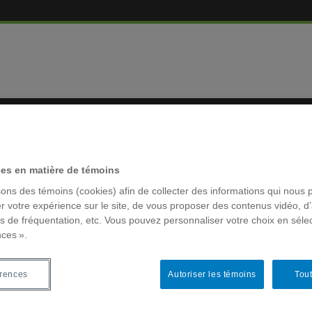
EMBRES
RÉSEAUX 
ces en matière de témoins
sons des témoins (cookies) afin de collecter des informations qui nous 
r votre expérience sur le site, de vous proposer des contenus vidéo, d’
es de fréquentation, etc. Vous pouvez personnaliser votre choix en séle
nces ».
MOTS-CLÉ
e : un outil de choix pour
ACFAS
s authentiques
érences
Autoriser les témoins
Tout
Archivage
colloque la
,
Séminaires
,
Vidéos