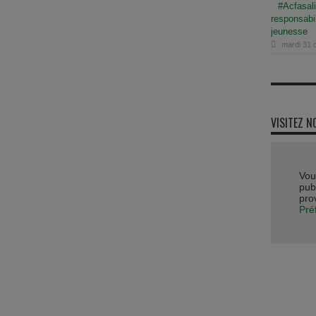
#Acfasali
responsabi
jeunesse
mardi 31 
VISITEZ N
Vou
publ
pro
Pré