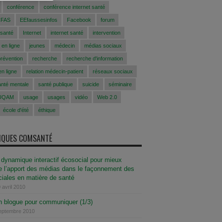
conférence
conférence internet santé
CFAS
EEfaussesinfos
Facebook
forum
 santé
Internet
internet santé
intervention
 en ligne
jeunes
médecin
médias sociaux
prévention
recherche
recherche d'information
n ligne
relation médecin-patient
réseaux sociaux
anté mentale
santé publique
suicide
séminaire
UQAM
usage
usages
vidéo
Web 2.0
école d'été
éthique
SIQUES COMSANTÉ
dynamique interactif écosocial pour mieux
 l’apport des médias dans le façonnement des
iales en matière de santé
 avril 2010
un blogue pour communiquer (1/3)
septembre 2010