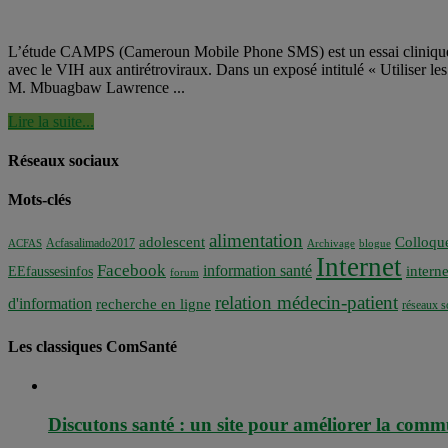
L’étude CAMPS (Cameroun Mobile Phone SMS) est un essai clinique ra
avec le VIH aux antirétroviraux. Dans un exposé intitulé « Utiliser l
M. Mbuagbaw Lawrence ...
Lire la suite...
Réseaux sociaux
Mots-clés
alimentation
adolescent
Colloqu
Acfasalimado2017
ACFAS
Archivage
blogue
Internet
Facebook
information santé
interne
EEfaussesinfos
forum
relation médecin-patient
d'information
recherche en ligne
réseaux s
Les classiques ComSanté
Discutons santé : un site pour améliorer la commu