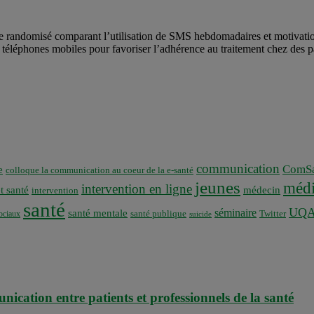
ndomisé comparant l’utilisation de SMS hebdomadaires et motivationne
es téléphones mobiles pour favoriser l’adhérence au traitement chez de
communication
ComSa
e
colloque la communication au coeur de la e-santé
jeunes
médi
intervention en ligne
t santé
médecin
intervention
santé
UQ
séminaire
santé mentale
santé publique
ociaux
Twitter
suicide
nication entre patients et professionnels de la santé