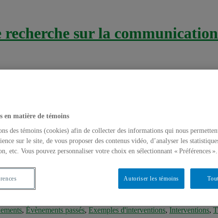
recherche sur la communication 
s en matière de témoins
ons des témoins (cookies) afin de collecter des informations qui nous permetten
ience sur le site, de vous proposer des contenus vidéo, d’analyser les statistique
e Phone SMS
on, etc. Vous pouvez personnaliser votre choix en sélectionnant « Préférences ».
iser l’adhérence au traitement chez des pati
érences
Autoriser les témoins
Tout
ements
,
Évènements passés
,
Exemples d'interventions
,
Interventions
,
T