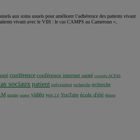
ls aux soins usuels pour améliorer l’adhérence des patients vivant
s patients vivant avec le VIH : le cas CAMPS au Cameroun »,
conférence
conférence internet santé
nté
congrès ACFAS
as sociaux
patient
recherche
prévention
recherche
vidéo
AM
école d'été
YouTube
usage
usages
Web 2.0
éthique