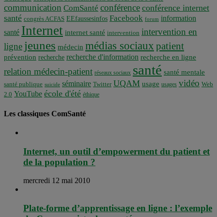
communication
conférence
conférence internet
ComSanté
santé
Facebook
information
EEfaussesinfos
congrès ACFAS
forum
Internet
intervention en
santé
internet santé
intervention
jeunes
médias sociaux
patient
ligne
médecin
recherche d'information
prévention
recherche en ligne
recherche
santé
relation médecin-patient
santé mentale
réseaux sociaux
vidéo
UQAM
séminaire
usage
santé publique
Twitter
usages
Web
suicide
école d'été
YouTube
2.0
éthique
Les classiques ComSanté
Internet, un outil d’empowerment du patient et
de la population ?
mercredi 12 mai 2010
Plate-forme d’apprentissage en ligne : l’exemple