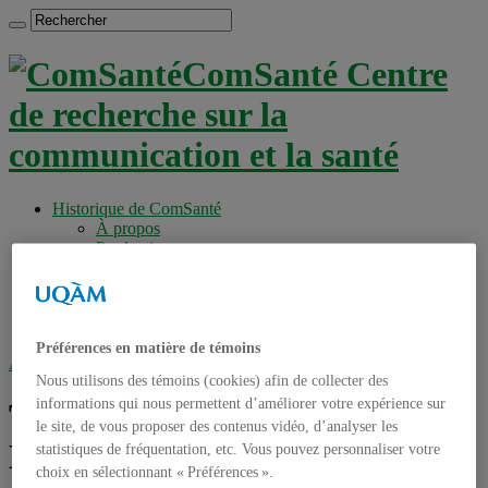
ComSanté Centre
de recherche sur la
communication et la santé
Historique de ComSanté
À propos
Productions
Anciens Membres
Chercheurs réguliers
Chercheurs associés
Étudiants
Préférences en matière de témoins
Accueil
»
Tag archives : Catherine Kellner
Nous utilisons des témoins (cookies) afin de collecter des
informations qui nous permettent d’améliorer votre expérience sur
Tag archives :
Catherine
le site, de vous proposer des contenus vidéo, d’analyser les
Kellner
statistiques de fréquentation, etc. Vous pouvez personnaliser votre
choix en sélectionnant « Préférences ».