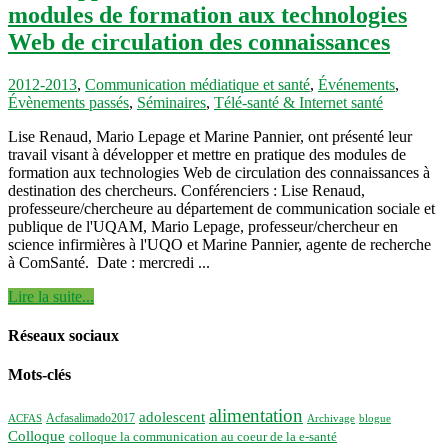
modules de formation aux technologies
Web de circulation des connaissances
2012-2013
,
Communication médiatique et santé
,
Événements
,
Évènements passés
,
Séminaires
,
Télé-santé & Internet santé
Lise Renaud, Mario Lepage et Marine Pannier, ont présenté leur
travail visant à développer et mettre en pratique des modules de
formation aux technologies Web de circulation des connaissances à
destination des chercheurs. Conférenciers : Lise Renaud,
professeure/chercheure au département de communication sociale et
publique de l'UQAM, Mario Lepage, professeur/chercheur en
science infirmières à l'UQO et Marine Pannier, agente de recherche
à ComSanté. Date : mercredi ...
Lire la suite...
Réseaux sociaux
Mots-clés
alimentation
adolescent
Acfasalimado2017
ACFAS
Archivage
blogue
Colloque
colloque la communication au coeur de la e-santé