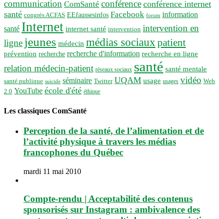
communication
conférence
conférence internet
ComSanté
santé
Facebook
information
EEfaussesinfos
congrès ACFAS
forum
Internet
intervention en
santé
internet santé
intervention
jeunes
médias sociaux
patient
ligne
médecin
recherche d'information
prévention
recherche en ligne
recherche
santé
relation médecin-patient
santé mentale
réseaux sociaux
vidéo
UQAM
séminaire
usage
santé publique
Twitter
usages
Web
suicide
école d'été
YouTube
2.0
éthique
Les classiques ComSanté
Perception de la santé, de l’alimentation et de
l’activité physique à travers les médias
francophones du Québec
mardi 11 mai 2010
Compte-rendu | Acceptabilité des contenus
sponsorisés sur Instagram : ambivalence des