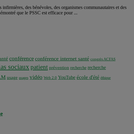
s infirmières, des bénévoles, des organismes communautaires et des
 démontré que le PSSC est efficace pour ...
conférence
conférence internet santé
nté
congrès ACFAS
as sociaux
patient
recherche
prévention
recherche
vidéo
AM
école d'été
YouTube
usage
usages
Web 2.0
éthique
le