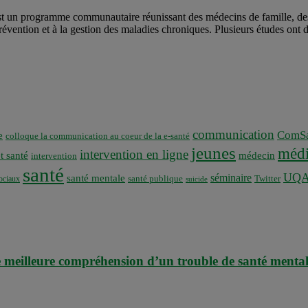
est un programme communautaire réunissant des médecins de famille, de
la prévention et à la gestion des maladies chroniques. Plusieurs études ont
communication
ComSa
e
colloque la communication au coeur de la e-santé
jeunes
médi
intervention en ligne
t santé
médecin
intervention
santé
UQ
séminaire
santé mentale
santé publique
ociaux
Twitter
suicide
 meilleure compréhension d’un trouble de santé menta