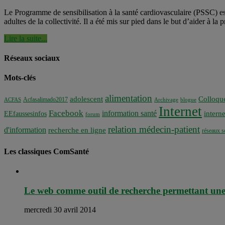
Le Programme de sensibilisation à la santé cardiovasculaire (PSSC) 
adultes de la collectivité. Il a été mis sur pied dans le but d’aider à 
Lire la suite...
Réseaux sociaux
Mots-clés
alimentation
adolescent
Colloqu
Acfasalimado2017
ACFAS
Archivage
blogue
Internet
Facebook
information santé
interne
EEfaussesinfos
forum
relation médecin-patient
d'information
recherche en ligne
réseaux s
Les classiques ComSanté
Le web comme outil de recherche permettant une
mercredi 30 avril 2014