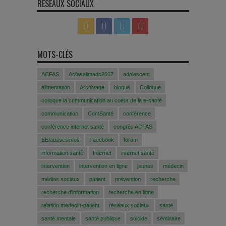
RÉSEAUX SOCIAUX
MOTS-CLÉS
ACFAS
Acfasalimado2017
adolescent
alimentation
Archivage
blogue
Colloque
colloque la communication au coeur de la e-santé
communication
ComSanté
conférence
conférence internet santé
congrès ACFAS
EEfaussesinfos
Facebook
forum
information santé
Internet
internet santé
intervention
intervention en ligne
jeunes
médecin
médias sociaux
patient
prévention
recherche
recherche d'information
recherche en ligne
relation médecin-patient
réseaux sociaux
santé
santé mentale
santé publique
suicide
séminaire