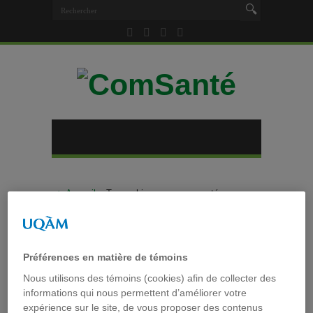
Accueil
»
Tag archives : communautés
ethnoculturelles
Tag archives :
communautés
ethnoculturelles
Préférences en matière de témoins
Nous utilisons des témoins (cookies) afin de collecter des
informations qui nous permettent d’améliorer votre
expérience sur le site, de vous proposer des contenus