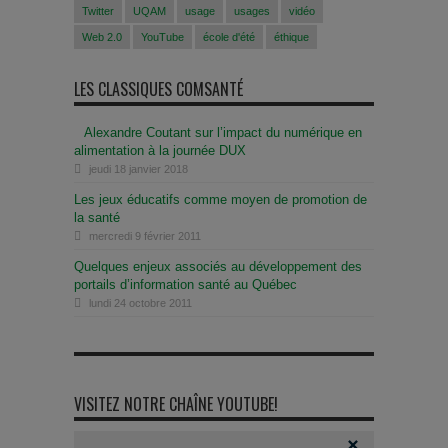
Twitter
UQAM
usage
usages
vidéo
Web 2.0
YouTube
école d'été
éthique
LES CLASSIQUES COMSANTÉ
Alexandre Coutant sur l’impact du numérique en
alimentation à la journée DUX
jeudi 18 janvier 2018
Les jeux éducatifs comme moyen de promotion de
la santé
mercredi 9 février 2011
Quelques enjeux associés au développement des
portails d’information santé au Québec
lundi 24 octobre 2011
VISITEZ NOTRE CHAÎNE YOUTUBE!