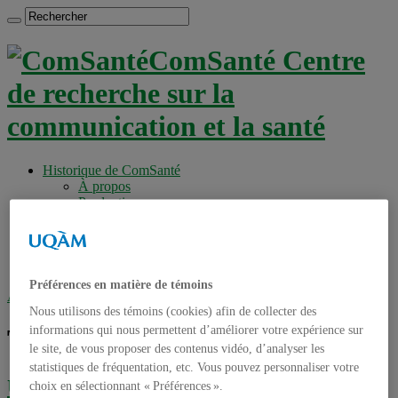
ComSanté Centre
de recherche sur la
communication et la santé
Historique de ComSanté
À propos
Productions
Anciens Membres
Chercheurs réguliers
Chercheurs associés
Étudiants
Préférences en matière de témoins
Accueil
»
Tag archives : CSSS Laval
Nous utilisons des témoins (cookies) afin de collecter des
informations qui nous permettent d’améliorer votre expérience sur
Tag archives :
CSSS Laval
le site, de vous proposer des contenus vidéo, d’analyser les
statistiques de fréquentation, etc. Vous pouvez personnaliser votre
Une vidéo pour présenter le programme
choix en sélectionnant « Préférences ».