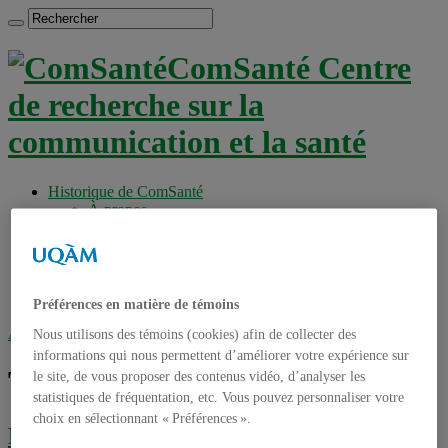
ComSanté Centre
de recherche sur la
communication et la santé
Historique de ComSanté
À propos
Productions
Anciens Membres
Chercheurs réguliers
Chercheurs associés
Étudiants
Préférences en matière de témoins
Accueil
»
Tag archives : drogues
Nous utilisons des témoins (cookies) afin de collecter des
informations qui nous permettent d’améliorer votre expérience sur
Tag archives :
drogues
le site, de vous proposer des contenus vidéo, d’analyser les
statistiques de fréquentation, etc. Vous pouvez personnaliser votre
choix en sélectionnant « Préférences ».
Retombées de la recherche : Quand les