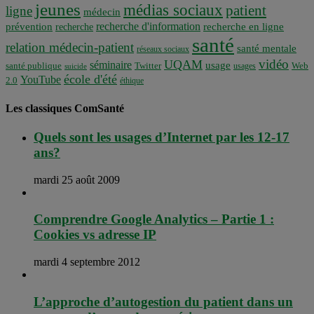
jeunes
médias sociaux
patient
ligne
médecin
recherche d'information
prévention
recherche en ligne
recherche
santé
relation médecin-patient
santé mentale
réseaux sociaux
vidéo
UQAM
séminaire
usage
santé publique
Twitter
usages
Web
suicide
école d'été
YouTube
2.0
éthique
Les classiques ComSanté
Quels sont les usages d’Internet par les 12-17
ans?
mardi 25 août 2009
Comprendre Google Analytics – Partie 1 :
Cookies vs adresse IP
mardi 4 septembre 2012
L’approche d’autogestion du patient dans un