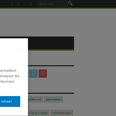
SOCIAUX
permettent
analyser les
ctionnant
S
Acfasalimado2017
adolescent
alimentation
 refuser
blogue
Colloque
 communication au coeur de la e-santé
communication