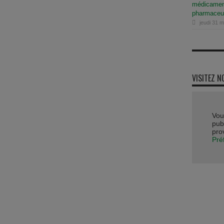
médicament
pharmaceu
jeudi 31 
VISITEZ N
Vou
publ
pro
Pré