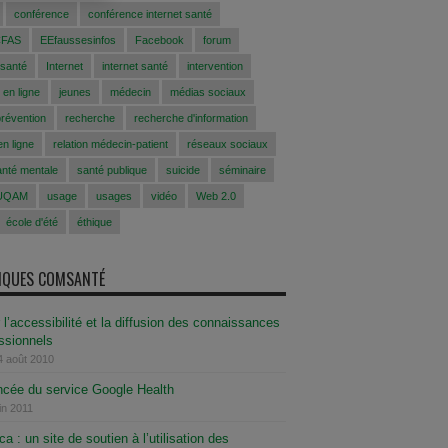
conférence
conférence internet santé
CFAS
EEfaussesinfos
Facebook
forum
 santé
Internet
internet santé
intervention
 en ligne
jeunes
médecin
médias sociaux
prévention
recherche
recherche d'information
n ligne
relation médecin-patient
réseaux sociaux
anté mentale
santé publique
suicide
séminaire
UQAM
usage
usages
vidéo
Web 2.0
école d'été
éthique
SIQUES COMSANTÉ
 l’accessibilité et la diffusion des connaissances
essionnels
4 août 2010
ncée du service Google Health
uin 2011
 : un site de soutien à l’utilisation des