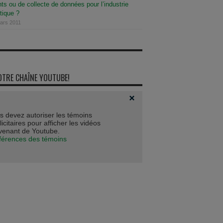
s ou de collecte de données pour l’industrie
tique ?
mars 2011
OTRE CHAÎNE YOUTUBE!
s devez autoriser les témoins
icitaires pour afficher les vidéos
venant de Youtube.
férences des témoins