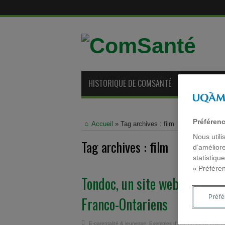
HISTORIQUE DE COMSANTÉ
ANCIENS ME
Préféren
Accueil
»
Tag archives : film
Nous utili
Tag archives :
film
d’améliore
statistiqu
« Préfére
Tondoc, un site web documen
Préf
Franco-Ontariens
E-parentalité & jeunesse
,
Exemples d'interventions
,
Interv