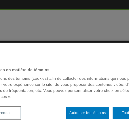
MBRES
RÉSEAUX 
ces en matière de témoins
sons des témoins (cookies) afin de collecter des informations qui nous 
r votre expérience sur le site, de vous proposer des contenus vidéo, d’
es de fréquentation, etc. Vous pouvez personnaliser votre choix en séle
nces ».
MOTS-CLÉ
taire pour les adolescents
ACFAS
érences
Autoriser les témoins
Tout
Archivage
colloque la
entions
,
Télé-santé & Internet santé