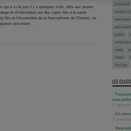
ComSanté
qui a vu le jour il y a quelques mois, offre aux jeunes
congrès A
nge et d’information sur des sujets liés à la santé.
 du film et l’Assemblée de la francophonie de l’Ontario, ce
information
ogueurs provenant ...
intervention
patient
recherche e
santé
s
Twitter
YouTube
LES CLAS
Favoriser
entre prof
mercredi 
Fin anno
jeudi 30 j
Meamedica